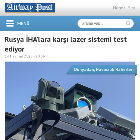
Normal Site
MENÜ
Rusya İHA’lara karşı lazer sistemi test
ediyor
14 Haziran 2025 -
20:36
Dünyadan
,
Havacılık Haberleri