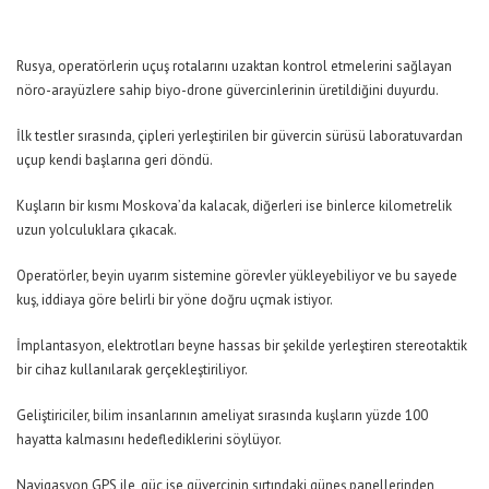
Rusya, operatörlerin uçuş rotalarını uzaktan kontrol etmelerini sağlayan
nöro-arayüzlere sahip biyo-drone güvercinlerinin üretildiğini duyurdu.
İlk testler sırasında, çipleri yerleştirilen bir güvercin sürüsü laboratuvardan
uçup kendi başlarına geri döndü.
Kuşların bir kısmı Moskova’da kalacak, diğerleri ise binlerce kilometrelik
uzun yolculuklara çıkacak.
Operatörler, beyin uyarım sistemine görevler yükleyebiliyor ve bu sayede
kuş, iddiaya göre belirli bir yöne doğru uçmak istiyor.
İmplantasyon, elektrotları beyne hassas bir şekilde yerleştiren stereotaktik
bir cihaz kullanılarak gerçekleştiriliyor.
Geliştiriciler, bilim insanlarının ameliyat sırasında kuşların yüzde 100
hayatta kalmasını hedeflediklerini söylüyor.
Navigasyon GPS ile, güç ise güvercinin sırtındaki güneş panellerinden