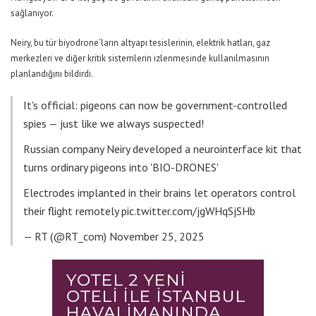
sağlanıyor.
Neiry, bu tür biyodrone’ların altyapı tesislerinin, elektrik hatları, gaz
merkezleri ve diğer kritik sistemlerin izlenmesinde kullanılmasının
planlandığını bildirdi.
It's official: pigeons can now be government-controlled
spies — just like we always suspected!
Russian company Neiry developed a neurointerface kit that
turns ordinary pigeons into 'BIO-DRONES'
Electrodes implanted in their brains let operators control
their flight remotely
pic.twitter.com/jgWHqSjSHb
— RT (@RT_com)
November 25, 2025