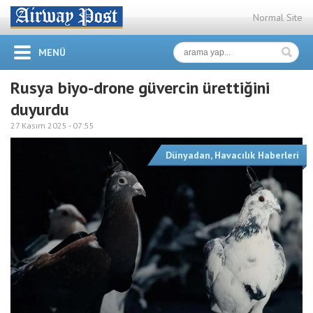
Normal Site
MENÜ
Rusya biyo-drone güvercin ürettiğini
duyurdu
27 Kasım 2025 -
07:55
Dünyadan
,
Havacılık Haberleri