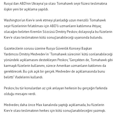
Rusya’dan ABD’nin Ukrayna’ya olası Tomahawk seyir füzesi teslimatına
ilişkin yeni bir açıklama yapıldı.
Washington’un Kiev’e sevk etmeyi planladığı uzun menzilli Tomahawk
seyir füzelerinin fırlatılması için ABD’li uzmanların katılımına ihtiyaç
olacağını belirten Kremlin Sözcüsü Dmitriy Peskov, dolayısıyla bu füzelerin
Kiev’e olası teslimatının kötü sonuçlanabileceği uyarısında bulundu.
Gazetecilerin sorusu üzerine Rusya Güvenlik Konseyi Başkan
Yardımcısı Dmitriy Medvedev’in ‘Tomahawk sürecinin’ kötü sonlanabileceği
yönündeki açıklamasını destekleyen Peskov,
“Gerçekten de, Tomahawk gibi
karmaşık füzelerin kullanımı, sürece Amerikan uzmanların katılımını da
gerektirecek. Bu çok açık bir gerçek. Medvedev de açıklamasında bunu
belirtti”
ifadelerini kullandı.
Peskov, bu tür konulardan az çok anlayan herkesin bu gerçeğin farkında
olduğu mesajını verdi.
Medvedev, daha önce Max kanalında yaptığı açıklamada, bu füzelerin
Kiev’e olası teslimatının herkes için kötü sonuçlanabileceğini yazmıştı.