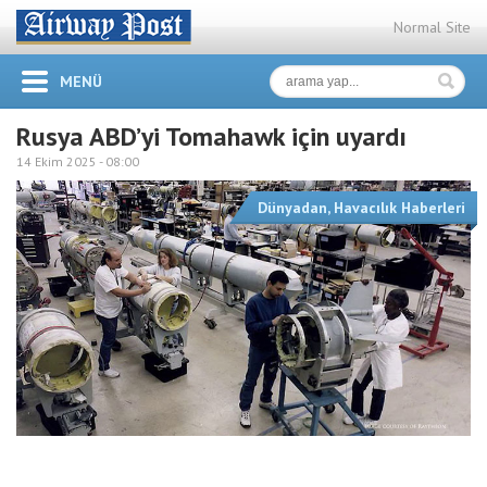
Normal Site
MENÜ
Rusya ABD’yi Tomahawk için uyardı
14 Ekim 2025 -
08:00
Dünyadan
,
Havacılık Haberleri