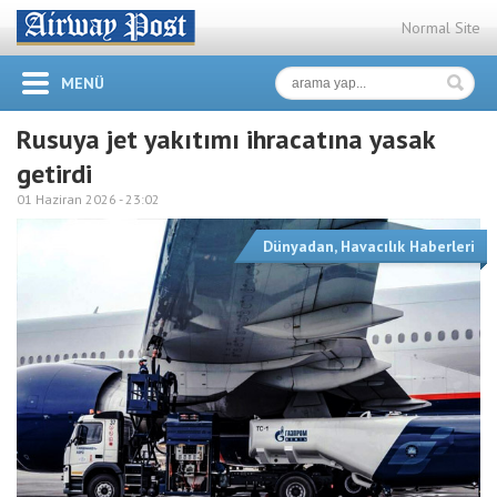
Normal Site
MENÜ
Rusuya jet yakıtımı ihracatına yasak
getirdi
01 Haziran 2026 -
23:02
Dünyadan
,
Havacılık Haberleri