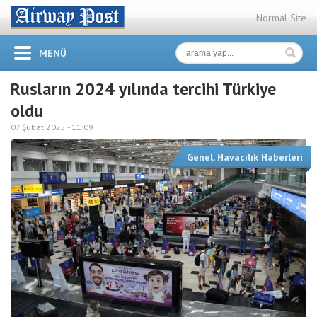
Normal Site
MENÜ
Rusların 2024 yılında tercihi Türkiye
oldu
07 Şubat 2025 -
11:09
Genel
,
Havacılık Haberleri