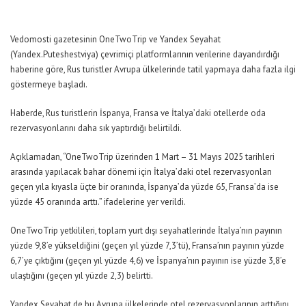
Vedomosti gazetesinin OneTwoTrip ve Yandex Seyahat
(Yandex.Puteshestviya) çevrimiçi platformlarının verilerine dayandırdığı
haberine göre, Rus turistler Avrupa ülkelerinde tatil yapmaya daha fazla ilgi
göstermeye başladı.
Haberde, Rus turistlerin İspanya, Fransa ve İtalya’daki otellerde oda
rezervasyonlarını daha sık yaptırdığı belirtildi.
Açıklamadan,
“OneTwoTrip üzerinden 1 Mart – 31 Mayıs 2025 tarihleri
arasında yapılacak bahar dönemi için İtalya’daki otel rezervasyonları
geçen yıla kıyasla üçte bir oranında, İspanya’da yüzde 65, Fransa’da ise
yüzde 45 oranında arttı.”
ifadelerine yer verildi.
OneTwoTrip yetkilileri, toplam yurt dışı seyahatlerinde İtalya’nın payının
yüzde 9,8’e yükseldiğini (geçen yıl yüzde 7,3’tü), Fransa’nın payının yüzde
6,7’ye çıktığını (geçen yıl yüzde 4,6) ve İspanya’nın payının ise yüzde 3,8’e
ulaştığını (geçen yıl yüzde 2,3) belirtti.
Yandex Seyahat de bu Avrupa ülkelerinde otel rezervasyonlarının arttığını