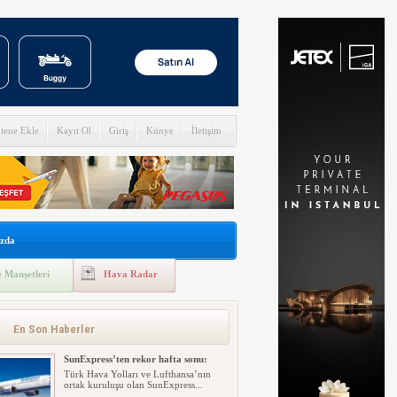
itene Ekle
Kayıt Ol
Giriş
Künye
İletişim
zda
 Manşetleri
Hava Radar
En Son Haberler
SunExpress’ten rekor hafta sonu:
Türk Hava Yolları ve Lufthansa’nın
ortak kuruluşu olan SunExpress...