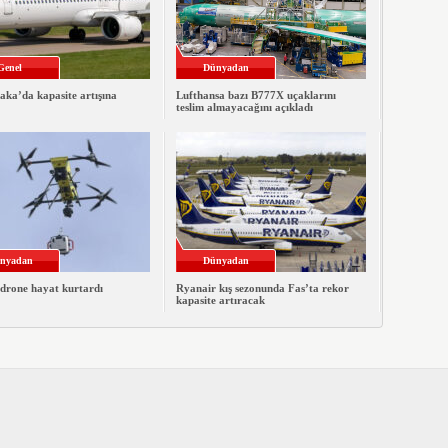
Genel
Dünyadan
ka’da kapasite artışına
Lufthansa bazı B777X uçaklarını
teslim almayacağını açıkladı
nyadan
Dünyadan
 drone hayat kurtardı
Ryanair kış sezonunda Fas’ta rekor
kapasite artıracak