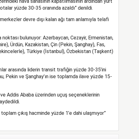
zerindeki hava sahasının kapatılmasının ardından yurt
t rotalar yüzde 30-35 oranında azaldı” denildi.
 merkezler devre dışı kalan ağı tam anlamıyla telafi
a noktası bulunuyor: Azerbaycan, Cezayir, Ermenistan,
ire), Ürdün, Kazakistan, Çin (Pekin, Şanghay), Fas,
kincelerle), Türkiye (İstanbul), Özbekistan (Taşkent)
nlar arasında liderin transit trafiğin yüzde 30-35’ini
u, Pekin ve Şanghay’ın ise toplamda ilave yüzde 15-
ir ve Addis Ababa üzerinden uçuş seçeneklerinin
aydedildi.
sı, toplam çıkış hacminde yüzde 1’e dahi ulaşmıyor”