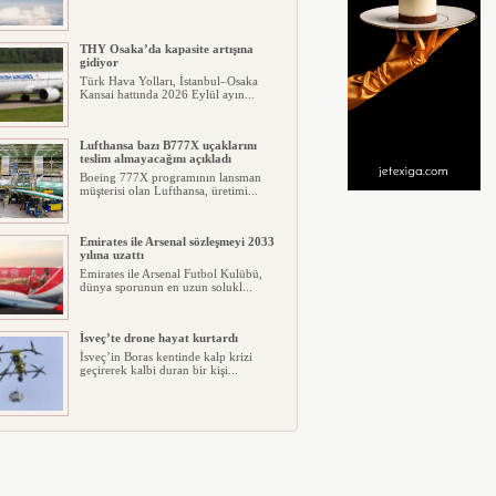
THY Osaka’da kapasite artışına
gidiyor
Türk Hava Yolları, İstanbul–Osaka
Kansai hattında 2026 Eylül ayın...
Lufthansa bazı B777X uçaklarını
teslim almayacağını açıkladı
Boeing 777X programının lansman
müşterisi olan Lufthansa, üretimi...
Emirates ile Arsenal sözleşmeyi 2033
yılına uzattı
Emirates ile Arsenal Futbol Kulübü,
dünya sporunun en uzun solukl...
İsveç’te drone hayat kurtardı
İsveç’in Boras kentinde kalp krizi
geçirerek kalbi duran bir kişi...
Ryanair kış sezonunda Fas’ta rekor
kapasite artıracak
Ryanair, 2026/27 kış sezonunda Fas
için tarihinin en büyük uçuş p...