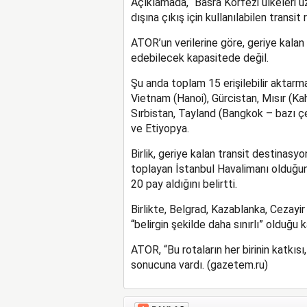
Açıklamada, “Basra Körfezi ülkeleri ü
dışına çıkış için kullanılabilen transi
ATOR’un verilerine göre, geriye kalan
edebilecek kapasitede değil.
Şu anda toplam 15 erişilebilir aktarm
Vietnam (Hanoi), Gürcistan, Mısır (Kah
Sırbistan, Tayland (Bangkok – bazı çe
ve Etiyopya.
Birlik, geriye kalan transit destinasyo
toplayan İstanbul Havalimanı olduğun
20 pay aldığını belirtti.
Birlikte, Belgrad, Kazablanka, Cezay
“belirgin şekilde daha sınırlı” olduğu k
ATOR, “Bu rotaların her birinin katkı
sonucuna vardı. (gazetem.ru)