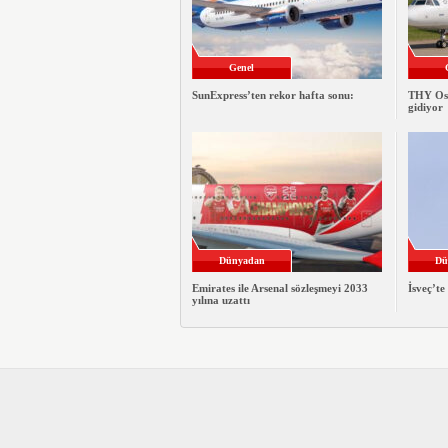
Genel
SunExpress’ten rekor hafta sonu:
THY Osa
gidiyor
Dünyadan
Dü
Emirates ile Arsenal sözleşmeyi 2033
İsveç’te
yılına uzattı