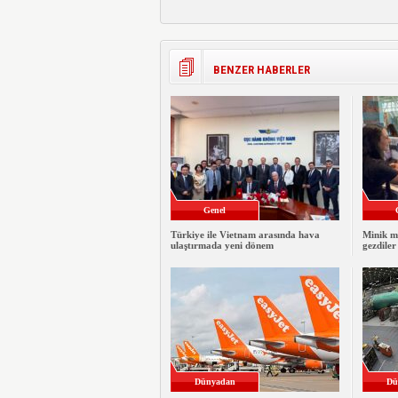
BENZER HABERLER
Genel
Türkiye ile Vietnam arasında hava
Minik m
ulaştırmada yeni dönem
gezdiler
Dünyadan
Dü