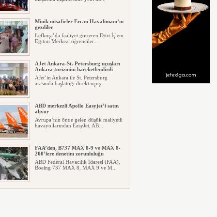
Minik misafirler Ercan Havalimanı’nı
gezdiler
Lefkoşa’da faaliyet gösteren Dört İşlem
Eğitim Merkezi öğrenciler...
AJet Ankara-St. Petersburg uçuşları
Ankara turizmini hareketlendirdi
AJet’in Ankara ile St. Petersburg
arasında başlattığı direkt uçuş...
ABD merkezli Apollo Easyjet’i satın
alıyor
Avrupa’nın önde gelen düşük maliyetli
havayollarından EasyJet, AB...
FAA’den, B737 MAX 8-9 ve MAX 8-
200’lere denetim zorunluluğu
ABD Federal Havacılık İdaresi (FAA),
Boeing 737 MAX 8, MAX 9 ve M...
Ayjet’in DA-20 uçağı Hezarfen’de
kaza yaptı
İstanbul Çatalca’da Ayjet uçuş okuluna
Diamond DA-20 tipi uçak ka...