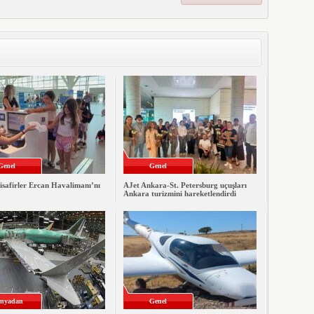
Genel
Genel
isafirler Ercan Havalimanı’nı
AJet Ankara-St. Petersburg uçuşları
Ankara turizmini hareketlendirdi
nyadan
Genel