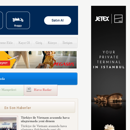
itene Ekle
Kayıt Ol
Giriş
Künye
İletişim
zda
 Manşetleri
Hava Radar
En Son Haberler
Türkiye ile Vietnam arasında hava
ulaştırmada yeni dönem
Türkiye ile Vietnam arasında hava
ulaştırma ilişkilerinde yeni dö...