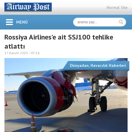
Normal Site
MENÜ
Rossiya Airlines’e ait SSJ100 tehlike
atlattı
17 Kasım 2025 -
07:56
Dünyadan
,
Havacılık Haberleri