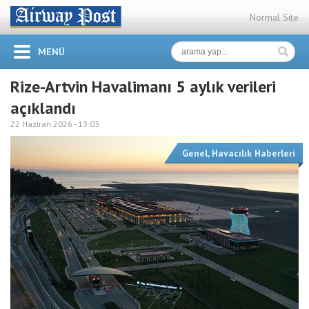
Normal Site
MENÜ
Rize-Artvin Havalimanı 5 aylık verileri
açıklandı
22 Haziran 2026 -
13:03
Genel
,
Havacılık Haberleri