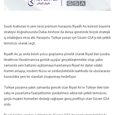
Suudi Arabistan’ın yeni nesil premium havayolu Riyadh Air, küresel büyüme
stratejisi doğrultusunda Dubai Airshow’da dünya genelinde birçok stratejik
iş ortaklığına imza attı. Havayolu Türkiye pazarı için Gözen GSA’yı tek yetkili
temsilcisi olarak seçti.
Riyadh Air, şu anda belirli yolcu gruplarına yönelik olarak Riyad’dan Londra
Heathrow Havalimanı’na günlük uçuşlar gerçekleştirmekte olup, yakın
zamanda yeni hatlarını açıklamaya hazırlanıyor.Riyad Air dijital odaklı
hizmet anlayışı, modern filosu ve sürdürülebilirlik taahhüdü ile uluslararası
havacılıkta yeni bir standart oluşturmayı hedefliyor.
Türkiye pazarına yakın zamanda girecek olan Riyad Air’in Türkiye’deki tüm
satış ve pazarlama faaliyetlerinin yürütülmesi adına tek yetkili temsilcisi,
güçlü müşteri hizmetleri desteği sağlayan geniş portföyü olan Gözen GSA
oldu.