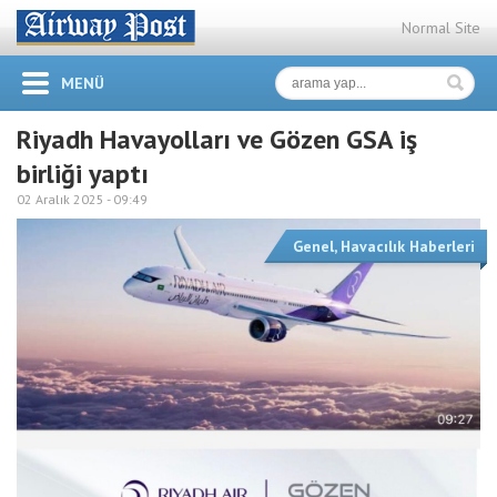
Normal Site
MENÜ
Riyadh Havayolları ve Gözen GSA iş
birliği yaptı
02 Aralık 2025 -
09:49
Genel
,
Havacılık Haberleri