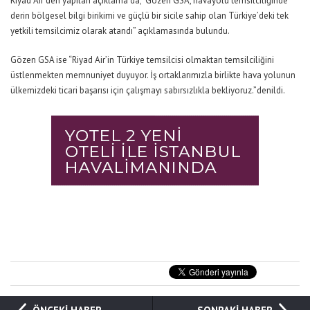
Riyad Air’den yapılan açıklama’da; ”Gözen GSA, havayolu temsilciliğinde
derin bölgesel bilgi birikimi ve güçlü bir sicile sahip olan Türkiye’deki tek
yetkili temsilcimiz olarak atandı” açıklamasında bulundu.
Gözen GSA ise “Riyad Air’in Türkiye temsilcisi olmaktan temsilciliğini
üstlenmekten memnuniyet duyuyor. İş ortaklarımızla birlikte hava yolunun
ülkemizdeki ticari başarısı için çalışmayı sabırsızlıkla bekliyoruz.”denildi.