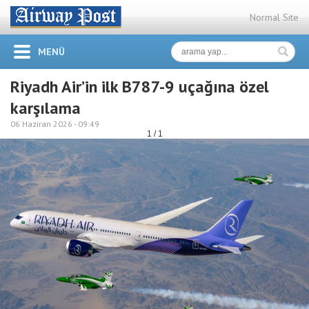
Normal Site
MENÜ
Riyadh Air’in ilk B787-9 uçağına özel
karşılama
06 Haziran 2026 -
09:49
1 / 1