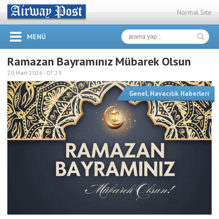
Normal Site
MENÜ
Ramazan Bayramınız Mübarek Olsun
20 Mart 2026 -
07:29
Genel
,
Havacılık Haberleri