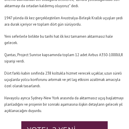
aktarmayı da ortadan kaldırmış oluyoruz”
dedi.
1947 yılında ilk kez gerçekleştirilen Avustralya-Birleşik Krallık uçuşları yedi
ara durak içeriyor ve toplam dört gün sürüyordu.
Yeni seferlerle birlikte bu tarihi hat ilk kez tamamen aktarmasız hale
gelecek.
Qantas, Project Sunrise kapsamında toplam 12 adet Airbus A350-1000ULR
siparişi verdi.
Dört farklı kabin sınıfında 238 koltukla hizmet verecek uçaklar, uzun süreli
uçuşlarda yolcu konforunu artırmak ve jet lag etkisini azaltmak amacıyla
özel olarak tasarlandı.
Havayolu ayrıca Sydney-New York arasında da aktarmasız uçuş başlatmayı
planladığını ve projenin bir sonraki aşamasına ilişkin detayların gelecek yıl
açıklanacağını duyurdu.