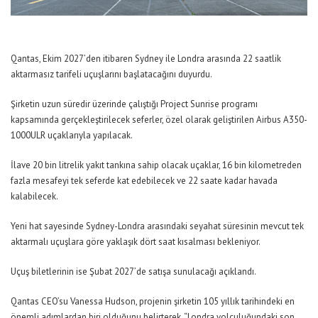
Qantas, Ekim 2027’den itibaren Sydney ile Londra arasında 22 saatlik
aktarmasız tarifeli uçuşlarını başlatacağını duyurdu.
Şirketin uzun süredir üzerinde çalıştığı Project Sunrise programı
kapsamında gerçekleştirilecek seferler, özel olarak geliştirilen Airbus A350-
1000ULR uçaklarıyla yapılacak.
İlave 20 bin litrelik yakıt tankına sahip olacak uçaklar, 16 bin kilometreden
fazla mesafeyi tek seferde kat edebilecek ve 22 saate kadar havada
kalabilecek.
Yeni hat sayesinde Sydney-Londra arasındaki seyahat süresinin mevcut tek
aktarmalı uçuşlara göre yaklaşık dört saat kısalması bekleniyor.
Uçuş biletlerinin ise Şubat 2027’de satışa sunulacağı açıklandı.
Qantas CEO’su Vanessa Hudson, projenin şirketin 105 yıllık tarihindeki en
önemli adımlardan biri olduğunu belirterek,
“Londra yolculuğundaki son