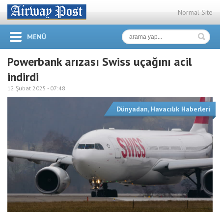
Normal Site
MENÜ
Powerbank arızası Swiss uçağını acil
indirdi
12 Şubat 2025 -
07:48
Dünyadan
,
Havacılık Haberleri