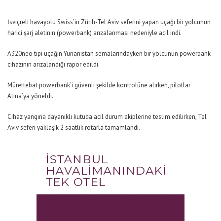
İsviçreli havayolu Swiss’in Zürih-Tel Aviv seferini yapan uçağı bir yolcunun
harici şarj aletinin (powerbank) arızalanması nedeniyle acil indi.
A320neo tipi uçağın Yunanistan semalarındayken bir yolcunun powerbank
cihazının arızalandığı rapor edildi.
Mürettebat powerbank’i güvenli şekilde kontrolüne alırken, pilotlar
Atina’ya yöneldi.
Cihaz yangına dayanıklı kutuda acil durum ekiplerine teslim edilirken, Tel
Aviv seferi yaklaşık 2 saatlik rötarla tamamlandı.