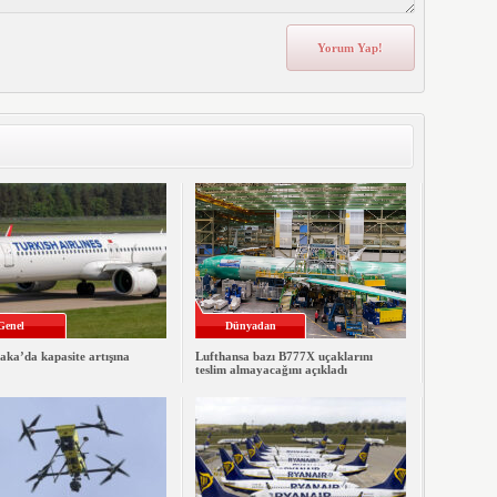
Genel
Dünyadan
ka’da kapasite artışına
Lufthansa bazı B777X uçaklarını
teslim almayacağını açıkladı