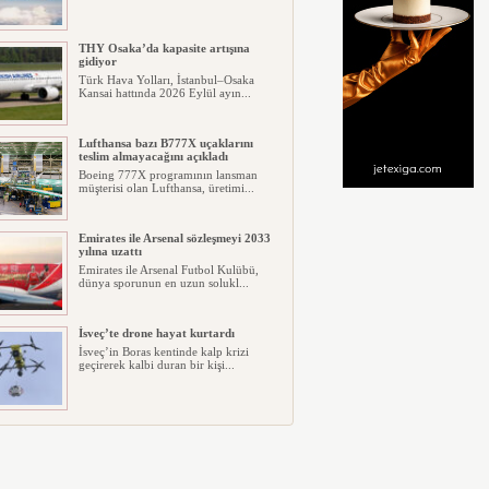
THY Osaka’da kapasite artışına
gidiyor
Türk Hava Yolları, İstanbul–Osaka
Kansai hattında 2026 Eylül ayın...
Lufthansa bazı B777X uçaklarını
teslim almayacağını açıkladı
Boeing 777X programının lansman
müşterisi olan Lufthansa, üretimi...
Emirates ile Arsenal sözleşmeyi 2033
yılına uzattı
Emirates ile Arsenal Futbol Kulübü,
dünya sporunun en uzun solukl...
İsveç’te drone hayat kurtardı
İsveç’in Boras kentinde kalp krizi
geçirerek kalbi duran bir kişi...
Ryanair kış sezonunda Fas’ta rekor
kapasite artıracak
Ryanair, 2026/27 kış sezonunda Fas
için tarihinin en büyük uçuş p...