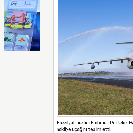
ABD merkezli Apollo Easyje
Brezilyalı üretici Embraer, Portekiz H
nakliye uçağını teslim etti.