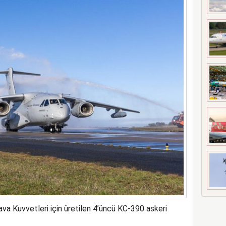
t’i satın alıyor
ava Kuvvetleri için üretilen 4’üncü KC-390 askeri