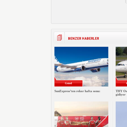
BENZER HABERLER
Genel
SunExpress’ten rekor hafta sonu:
THY Osa
gidiyor