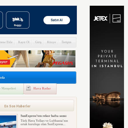
itene Ekle
Kayıt Ol
Giriş
Künye
İletişim
zda
 Manşetleri
Hava Radar
En Son Haberler
SunExpress’ten rekor hafta sonu:
Türk Hava Yolları ve Lufthansa’nın
ortak kuruluşu olan SunExpress...