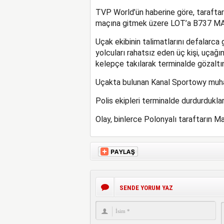
TVP World’ün haberine göre, taraftar
maçına gitmek üzere LOT’a B737 MAX 
Uçak ekibinin talimatlarını defalarc
yolcuları rahatsız eden üç kişi, uçağı
kelepçe takılarak terminalde gözaltın
Uçakta bulunan Kanal Sportowy muhabiri
Polis ekipleri terminalde durdurduklar
Olay, binlerce Polonyalı taraftarın Ma
SENDE YORUM YAZ