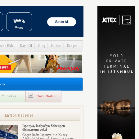
itene Ekle
Kayıt Ol
Giriş
Künye
İletişim
zda
 Manşetleri
Hava Radar
En Son Haberler
İspanya, İtalya’ya Schengen
ültimatonu çekti
Geçen hafta İspanya’nın Kuzey
Afrika’daki toprağı Ceuta’ya yaşana...