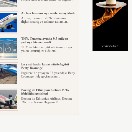
Airbus Temmuz ayı verilerini açıkladı
Airbus, Temmuz 2026 dönemine
ilişkin sipariş ve teslimat rakamlar...
THY, Temmuz ayında 9,5 milyon
yolcuya hizmet verdi
THY tarihinin en yüksek temmuz ayı
yolcu istatistiğini elde etti....
En yaşlı kadın kanat yürüyüşçüsü
Betty Bromage
İngiltere’de yaşayan 97 yaşındaki Betty
Bromage, felç geçirmesine...
Boeing ile Ethiopian Airlines B787
işbirliğini genişletti
Boeing ile Ethiopian Airlines, Boeing
787 İniş Takımı Değişim Pro...
A319 orman yangınlarında
kullanılacak
ABD merkezli havadan yangın
söndürme şirketi Neptune Aviation
Ser...