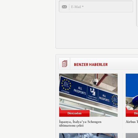
BENZER HABERLER
Dünyadan
Dü
İspanya, İtalya’ya Schengen
Airbus T
ültimatonu çekti