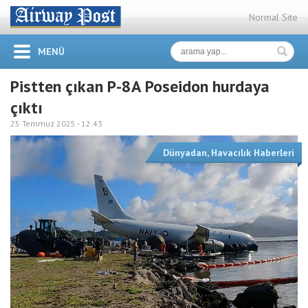
Normal Site
MENÜ
Pistten çıkan P-8A Poseidon hurdaya
çıktı
25 Temmuz 2025 -
12:43
Dünyadan
,
Havacılık Haberleri