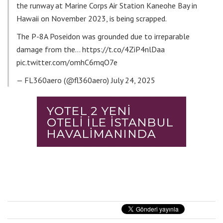
the runway at Marine Corps Air Station Kaneohe Bay in
Hawaii on November 2023, is being scrapped.
The P-8A Poseidon was grounded due to irreparable
damage from the…
https://t.co/4ZiP4nlDaa
pic.twitter.com/omhC6mqO7e
— FL360aero (@fl360aero)
July 24, 2025