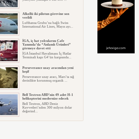
Alkollü iki pilotun görevine son
verildi
Lufthansa Grubu’na bağlı Swiss
International Air Lines, Mayıs ayı...
İGA, iç hat yolcularını Cafe
Yanımda’da “Anlamlı Ürünleri”
görmeye davet etti
İGA İstanbul Havalimanı İç Hatlar
Terminali kapı G4’ün karşısında...
Perseverance uzay aracından yeni
keşif
Perseverance uzay aracı, Mars’ta sığ
derinlikte korunmuş organik ...
Bell Textron ABD’nin 49 adet H-1
helikopterini modernize edecek
Bell Textron, ABD Deniz
Kuvvetleri’nden 300 milyon dolar
değerind...
Hitit Bilişim 500’de Sektörel Yazılım
Birincisi
Havacılık ve seyahat teknolojileri
alanında dünyanın en büyük şir...