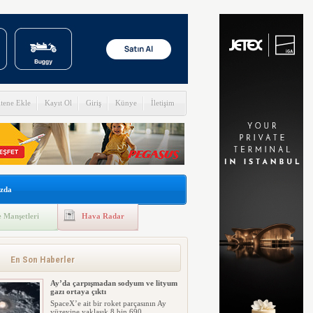
itene Ekle
Kayıt Ol
Giriş
Künye
İletişim
zda
 Manşetleri
Hava Radar
En Son Haberler
Ay’da çarpışmadan sodyum ve lityum
gazı ortaya çıktı
SpaceX’e ait bir roket parçasının Ay
yüzeyine yaklaşık 8 bin 690 ...