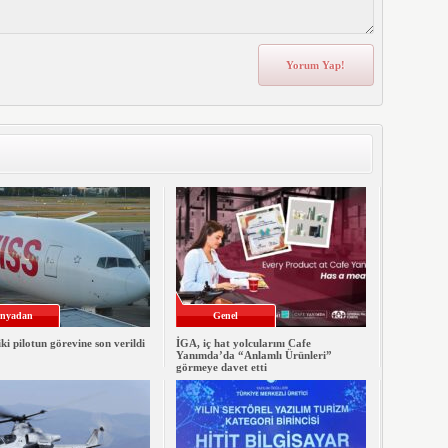
nyadan
Genel
iki pilotun görevine son verildi
İGA, iç hat yolcularını Cafe
Yanımda’da “Anlamlı Ürünleri”
görmeye davet etti