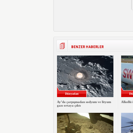
BENZER HABERLER
Dünyadan
Dü
Ay’da çarpışmadan sodyum ve lityum
Alkollü 
gazı ortaya çıktı