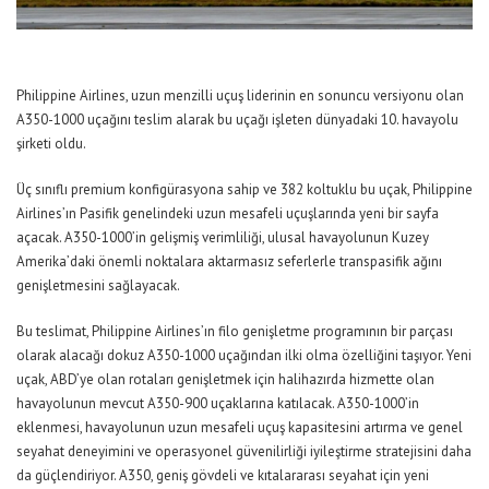
Philippine Airlines, uzun menzilli uçuş liderinin en sonuncu versiyonu olan
A350-1000 uçağını teslim alarak bu uçağı işleten dünyadaki 10. havayolu
şirketi oldu.
Üç sınıflı premium konfigürasyona sahip ve 382 koltuklu bu uçak, Philippine
Airlines’ın Pasifik genelindeki uzun mesafeli uçuşlarında yeni bir sayfa
açacak. A350-1000’in gelişmiş verimliliği, ulusal havayolunun Kuzey
Amerika’daki önemli noktalara aktarmasız seferlerle transpasifik ağını
genişletmesini sağlayacak.
Bu teslimat, Philippine Airlines’ın filo genişletme programının bir parçası
olarak alacağı dokuz A350-1000 uçağından ilki olma özelliğini taşıyor. Yeni
uçak, ABD’ye olan rotaları genişletmek için halihazırda hizmette olan
havayolunun mevcut A350-900 uçaklarına katılacak. A350-1000’in
eklenmesi, havayolunun uzun mesafeli uçuş kapasitesini artırma ve genel
seyahat deneyimini ve operasyonel güvenilirliği iyileştirme stratejisini daha
da güçlendiriyor. A350, geniş gövdeli ve kıtalararası seyahat için yeni