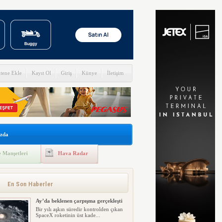
itene Ekle
Kayıt Ol
Giriş
Künye
İletişim
zda
 Manşetleri
Hava Radar
Riyadh Air Mumbai seferlerine
başladı
Riyadh Air, operasyonlarına
başlamasının üzerinden yalnızca
En Son Haberler
sekiz...
Ay’da beklenen çarpışma gerçekleşti
Bir yılı aşkın süredir kontrolden çıkan
SpaceX roketinin üst kade...