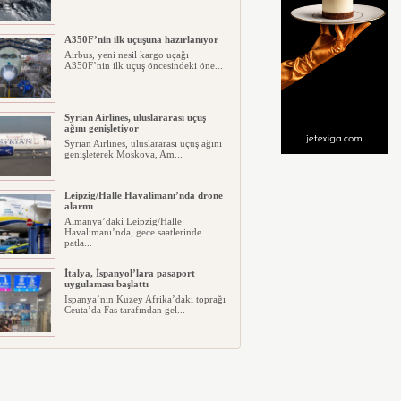
A350F’nin ilk uçuşuna hazırlanıyor
Airbus, yeni nesil kargo uçağı
A350F’nin ilk uçuş öncesindeki öne...
Syrian Airlines, uluslararası uçuş
ağını genişletiyor
Syrian Airlines, uluslararası uçuş ağını
genişleterek Moskova, Am...
Leipzig/Halle Havalimanı’nda drone
alarmı
Almanya’daki Leipzig/Halle
Havalimanı’nda, gece saatlerinde
patla...
İtalya, İspanyol’lara pasaport
uygulaması başlattı
İspanya’nın Kuzey Afrika’daki toprağı
Ceuta’da Fas tarafından gel...
Kolombiya, 2adet KC-390 alıyor
Kolombiya, Embraer ile 2 adet KC-390
Millennium çok amaçlı askeri...