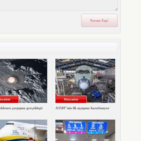
nyadan
Dünyadan
klenen çarpışma gerçekleşti
A350F’nin ilk uçuşuna hazırlanıyor