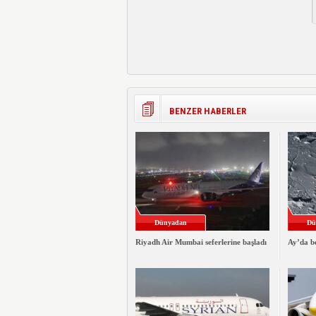
BENZER HABERLER
Dünyadan
Dü
Riyadh Air Mumbai seferlerine başladı
Ay’da be