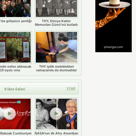
’da gökyüzü şenliği
THY, Dünya Kabin
Memurları Günü’nü kutladı
ide nefes aldıracak
THY iyilik meleklekleri
19 eşsiz rota
ramazanda da durmadılar
Video Galeri
TÜMÜ
 Baksak Cumhuriyet
NASA’nın ilk Afro Amerikan