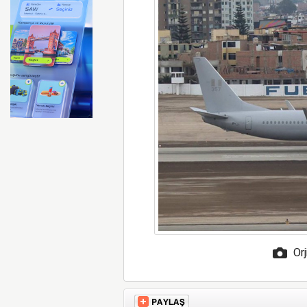
FAA Marine One helikopteri
Orj