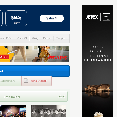
itene Ekle
Kayıt Ol
Giriş
Künye
İletişim
zda
 Manşetleri
Hava Radar
Foto Galeri
TÜMÜ