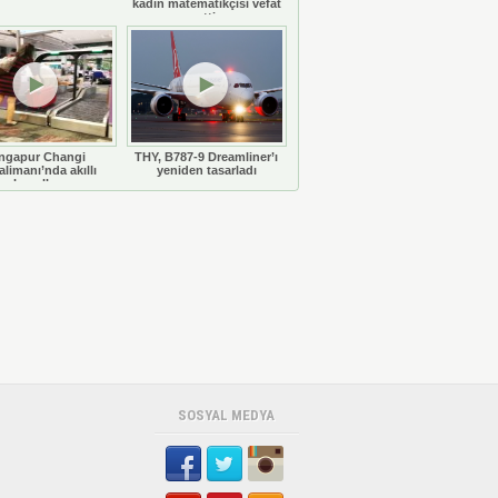
kadın matematikçisi vefat
etti
ngapur Changi
THY, B787-9 Dreamliner’ı
limanı’nda akıllı
yeniden tasarladı
bavullar
SOSYAL MEDYA