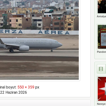
ne soruşturma başlattı
Antalya
Pandem
inal boyut:
550 × 359
px
22 Haziran 2026
Nereye