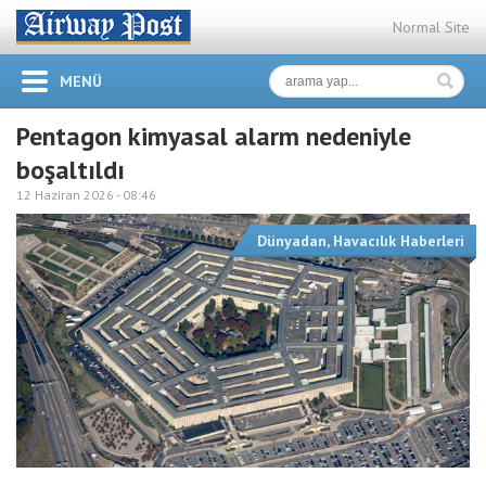
Normal Site
MENÜ
Pentagon kimyasal alarm nedeniyle
boşaltıldı
12 Haziran 2026 -
08:46
Dünyadan
,
Havacılık Haberleri