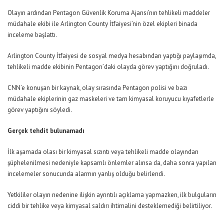
Olayın ardından Pentagon Güvenlik Koruma Ajansı’nın tehlikeli maddeler
müdahale ekibi ile Arlington County İtfaiyesi’nin özel ekipleri binada
inceleme başlattı.
Arlington County İtfaiyesi de sosyal medya hesabından yaptığı paylaşımda,
tehlikeli madde ekibinin Pentagon’daki olayda görev yaptığını doğruladı.
CNN’e konuşan bir kaynak, olay sırasında Pentagon polisi ve bazı
müdahale ekiplerinin gaz maskeleri ve tam kimyasal koruyucu kıyafetlerle
görev yaptığını söyledi.
Gerçek tehdit bulunamadı
İlk aşamada olası bir kimyasal sızıntı veya tehlikeli madde olayından
şüphelenilmesi nedeniyle kapsamlı önlemler alınsa da, daha sonra yapılan
incelemeler sonucunda alarmın yanlış olduğu belirlendi.
Yetkililer olayın nedenine ilişkin ayrıntılı açıklama yapmazken, ilk bulguların
ciddi bir tehlike veya kimyasal saldırı ihtimalini desteklemediği belirtiliyor.