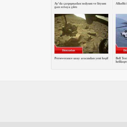
Ay’da çarpışmadan sodyum ve lityum
Alkollü 
gazı ortaya çıktı
Dünyadan
Dü
Perseverance uzay aracından yeni keşif
Bell Te
helikopt