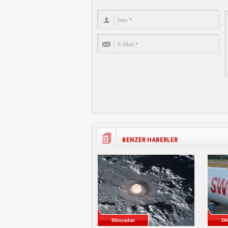
BENZER HABERLER
Dünyadan
Dü