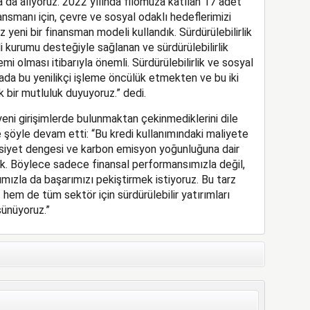
 da alıyoruz. 2022 yılında filomuza katılan 17 adet
smanı için, çevre ve sosyal odaklı hedeflerimizi
yeni bir finansman modeli kullandık. Sürdürülebilirlik
di kurumu desteğiyle sağlanan ve sürdürülebilirlik
şlemi olması itibarıyla önemli. Sürdürülebilirlik ve sosyal
yada bu yenilikçi işleme öncülük etmekten ve bu iki
 bir mutluluk duyuyoruz.” dedi.
eni girişimlerde bulunmaktan çekinmediklerini dile
 şöyle devam etti: “Bu kredi kullanımındaki maliyete
nsiyet dengesi ve karbon emisyon yoğunluğuna dair
k. Böylece sadece finansal performansımızla değil,
ızla da başarımızı pekiştirmek istiyoruz. Bu tarz
em de tüm sektör için sürdürülebilir yatırımları
ünüyoruz.”