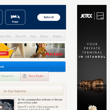
itene Ekle
Kayıt Ol
Giriş
Künye
İletişim
zda
 Manşetleri
Hava Radar
En Son Haberler
Ay’da çarpışmadan sodyum ve lityum
gazı ortaya çıktı
SpaceX’e ait bir roket parçasının Ay
yüzeyine yaklaşık 8 bin 690 ...