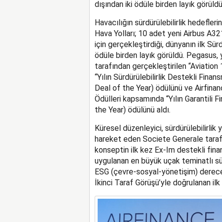
dışından iki ödüle birden layık görüldü
Havacılığın sürdürülebilirlik hedefle
Hava Yolları; 10 adet yeni Airbus A3
için gerçekleştirdiği, dünyanın ilk Sürd
ödüle birden layık görüldü. Pegasus,
tarafından gerçekleştirilen “Aviatio
“Yılın Sürdürülebilirlik Destekli Fin
Deal of the Year) ödülünü ve Airfinan
Ödülleri kapsamında “Yılın Garantili
the Year) ödülünü aldı.
Küresel düzenleyici, sürdürülebilirlik
hareket eden Societe Generale tarafın
konseptin ilk kez Ex-Im destekli fin
uygulanan en büyük uçak teminatlı sürd
ESG (çevre-sosyal-yönetişim) derecel
İkinci Taraf Görüşü’yle doğrulanan ilk