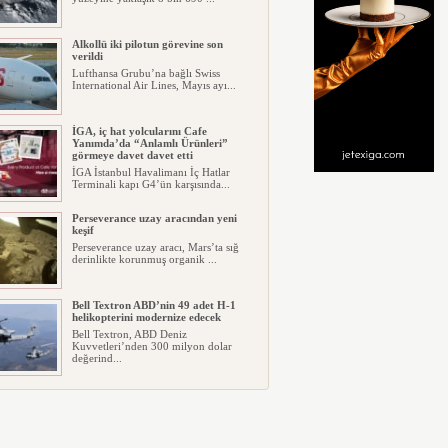
Alkollü iki pilotun görevine son
verildi
Lufthansa Grubu’na bağlı Swiss
International Air Lines, Mayıs ayı...
İGA, iç hat yolcularını Cafe
Yanımda’da “Anlamlı Ürünleri”
görmeye davet davet etti
İGA İstanbul Havalimanı İç Hatlar
Terminali kapı G4’ün karşısında...
Perseverance uzay aracından yeni
keşif
Perseverance uzay aracı, Mars’ta sığ
derinlikte korunmuş organik ...
Bell Textron ABD’nin 49 adet H-1
helikopterini modernize edecek
Bell Textron, ABD Deniz
Kuvvetleri’nden 300 milyon dolar
değerind...
Hitit Bilişim 500’de Sektörel Yazılım
Birincisi
Havacılık ve seyahat teknolojileri
alanında dünyanın en büyük şir...