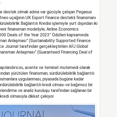
.
rine destek olmak adına var gücüyle çalışan Pegasus
21neo uçağının UK Export Finance destekli finansmanı
ürülebilirlik Bağlantılı Kredisi işlemiyle yurt dışından iki
 yeni finansman modeliyle; Airline Economics
n 100 Deals of the Year 2023” Ödülleri kapsamında
ansman Anlaşması” (Sustainability Supported Finance
ce Journal tarafından gerçekleştirilen AFJ Global
 Finansman Anlaşması” (Guaranteed Financing Deal of
 yapılandırıcısı, acente ve teminat mutemedi olarak
dan yürütülen finansman; sürdürülebilirlik bağlantılı
ansmanlara uygulanması, piyasada bugüne kadar
ürülebilirlik bağlantılı kredi olması ve bağımsız bir
endirme ve analiz kuruluşu tarafından sağlanan bir
 kredi olmasıyla dikkat çekiyor.