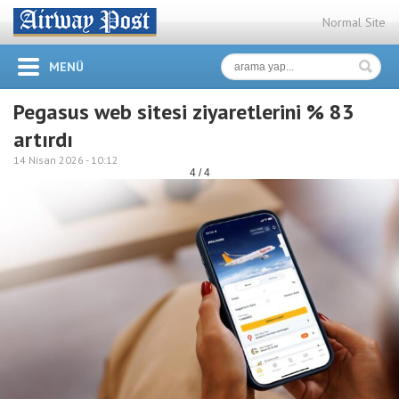
Normal Site
MENÜ
Pegasus web sitesi ziyaretlerini % 83
artırdı
14 Nisan 2026 -
10:12
4 / 4