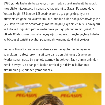
1990 yılında faaliyete başlayan, son yirmi yıldır düşük maliyetli havacılık
modeliyle milyonlarca insana seyahat erişimi sağlayan Pegasus Hava
Yolları, bugün 55 ülkede 158destinasyona uçuş gerçekleştiriyor ve
dünyanın en genç, en yakıt verimli filolarından birine sahip. Smartwings ise
Çek Hava Yolları ve Smartwings markalarıyla Çekya’nın en büyük havayolu
ve Orta ve Doğu Avrupa’nın köklü hava yolu gruplarından biri. Şirket, 20
ülkede 80 destinasyona sahip uçuş ağı, tur operatörleriyle güçlü iş birlikleri
ve bölgesel turistik seyahat pazarındaki konumuyla dikkat çekiyor.
Pegasus Hava Yolları bu satın alma ile iki havayolunun deneyim ve
kaynaklarını birleştirerek misafirlere daha geniş bir uçuş ağı ve uygun
fiyatlar sunan güçlü bir yapı oluşturmayı hedefliyor. Satın alımın ardından
her iki havayolu da sahip oldukları ortak bilgi birikimini kullanarak
birbirlerinin güçlerinden yararlanacak.