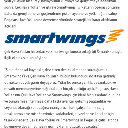
yedi yılı aşkın bir süreyi havayolunu kurmaya ve geliştirmeye adadıktan
sonra, Çek Hava Yolları ve iştiraki Smartwings’i şirketlerin operasyonlarını
daha da genişletme ve güçlendirme potansiyeline ve yetkinliğine sahip
Pegasus Hava Yolları’na devretme yönünde stratejik bir karar aldıklarını
açıkladı.
Çek Hava Yolları hissedarı ve Smartwings kurucu ortağı Jiří Šimáně konuyla
ilgili olarak şunları söyledi:
“Sınırlı finansal kaynakla, devletten destek almadan kurduğumuz
Smartwings’i ve Çek Hava Yolları’nı bugün bulunduğu noktaya getirmiş
olmaktan büyük gurur duyuyoruz. Yıllar boyunca yenilik, dayanıklılık ve
misafir memnuniyetine bağlı kalarak birçok zorluğu aştık. Pegasus Hava
Yolları’nın Çek Hava Yolları ve Smartwings için ideal bir hissedarolduğuna
ve bunun misafirlerimize daha fazla avantaj, gelişmiş bağlantılar ve
seyahat olanağı sunacağına inanıyoruz. Tüm çalışanlarımıza, iş
ortaklarımıza ve misafirlerimize sadakatleri, güvenleri ve katkıları için
teşekkür ederiz. Çek Hava Yolları ve Smartwings’in Pegasus çatısı altında
büyümeye devam etmesini görmekten mutluluk duyacağız.”