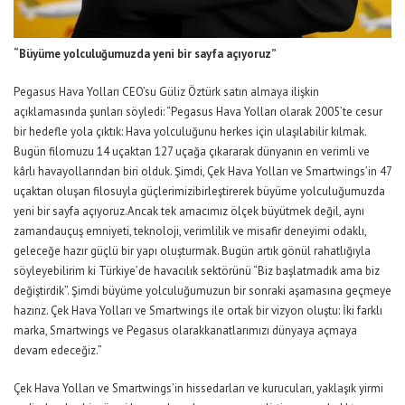
“Büyüme yolculuğumuzda yeni bir sayfa açıyoruz”
Pegasus Hava Yolları CEO’su Güliz Öztürk satın almaya ilişkin
açıklamasında şunları söyledi: “Pegasus Hava Yolları olarak 2005’te cesur
bir hedefle yola çıktık: Hava yolculuğunu herkes için ulaşılabilir kılmak.
Bugün filomuzu 14 uçaktan 127 uçağa çıkararak dünyanın en verimli ve
kârlı havayollarından biri olduk. Şimdi, Çek Hava Yolları ve Smartwings’in 47
uçaktan oluşan filosuyla güçlerimizibirleştirerek büyüme yolculuğumuzda
yeni bir sayfa açıyoruz.Ancak tek amacımız ölçek büyütmek değil, aynı
zamandauçuş emniyeti, teknoloji, verimlilik ve misafir deneyimi odaklı,
geleceğe hazır güçlü bir yapı oluşturmak. Bugün artık gönül rahatlığıyla
söyleyebilirim ki Türkiye’de havacılık sektörünü “Biz başlatmadık ama biz
değiştirdik”. Şimdi büyüme yolculuğumuzun bir sonraki aşamasına geçmeye
hazırız. Çek Hava Yolları ve Smartwings ile ortak bir vizyon oluştu: İki farklı
marka, Smartwings ve Pegasus olarakkanatlarımızı dünyaya açmaya
devam edeceğiz.”
Çek Hava Yolları ve Smartwings’in hissedarları ve kurucuları, yaklaşık yirmi