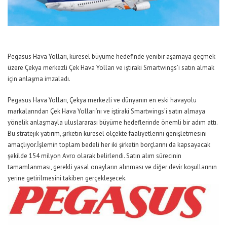
Pegasus
Hava Yolları, küresel büyüme
hedefin
de yeni
bir aşamaya geçmek
üzere
Çekya
merkezli
Çek Hava Yolları ve iştiraki
Smartwings
’i
satın almak
için anlaşma imzaladı
.
Pegasus Hava Yolları, Çekya merkezli ve dünyanın en eski havayolu
markalarından Çek Hava Yolları’nı ve iştiraki Smartwings’i satın almaya
yönelik anlaşmayla uluslararası büyüme hedeflerinde önemli bir adım attı.
Bu stratejik yatırım, şirketin küresel ölçekte faaliyetlerini genişletmesini
amaçlıyor.İşlemin toplam bedeli her iki şirketin borçlarını da kapsayacak
şekilde 154 milyon Avro olarak belirlendi. Satın alım sürecinin
tamamlanması, gerekli yasal onayların alınması ve diğer devir koşullarının
yerine getirilmesini takiben gerçekleşecek.