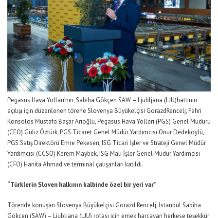
Pegasus Hava Yolları’nın,
Sabiha Gökçen
SAW –
Ljubljana
(LJU)
hattının
açılışı için düzenlenen törene
Slovenya Büyükelçisi
Gorazd
Rencelj
,
Fahri
Konsolos Mustafa Başar Arıoğlu,
Pegasus
Hava Yolları
(PGS)
Genel Müdürü
(CEO) Güliz Öztürk,
PGS Ticaret Genel Müdür Yardımcısı Onur
Dedeköylü
,
PGS Satış Direktörü Emre
Pekesen
,
ISG Ticari İşler ve Strateji Genel Müdür
Yardımcısı
(CC
S
O)
Kerem
Maybek
, ISG
Mali İşler Genel Müdür Yardımcısı
(CFO)
Hanita
Ahmad
ve terminal çalışanları katıldı.
“Türklerin Sloven halkının kalbinde özel bir yeri var”
Törende konuşan
Slovenya Büyükelçisi
Gorazd
Rencelj
,
İstanbul Sabiha
Gökçen (SAW) – Ljubljana (LJU)
rotası için emek harcayan herkese teşekkür