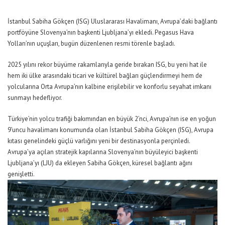
İstanbul Sabiha Gökçen (ISG) Uluslararası Havalimanı, Avrupa
’daki
bağlantı
portföyüne Slovenya’nın başkenti Ljubljana’yı ekledi. Pegasus Hava
Yolları’nın
uçuş
ları
, bugün düzenlenen resmi törenle
başladı.
2025 yılını rekor büyüme rakamlarıyla geride bırakan ISG, bu yeni hat ile
hem iki ülke arasındaki ticari ve kültürel bağları güçlendirmeyi hem de
yolcularına Orta Avrupa’nın kalbine erişilebilir ve konforlu seyahat imkanı
sunmayı hedefliyor.
Türkiye’nin yolcu
trafiği bakımından en büyük 2’nci, Avrupa’nın ise en yoğun
9’uncu havalimanı konumunda olan İstanbul Sabiha Gökçen (ISG), Avrupa
kıtası genelindeki güçlü varlığını yeni bir destinasyonla perçinledi.
Avrupa’ya açılan stratejik kapılarına Slovenya’nın büyüleyici başkenti
Ljubljana’yı (LJU) da ekleyen Sabiha Gökçen, küresel bağlantı ağını
genişletti.