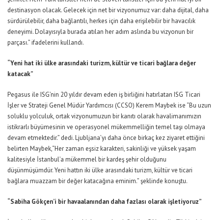
destinasyon olacak
.
Gelecek için net bir vizyonumuz var: daha dijital, daha
sürdürülebilir, daha bağlantılı, herkes için daha erişilebilir bir havacılık
deneyimi. Dolayısıyla burada atılan her adım aslında bu vizyonun bir
parçası.
” ifadelerini kullandı.
“
Yeni hat i
ki ülke arasındaki turizm, kültür ve ticari bağlara
değer
katacak”
Pegasus ile
ISG’nin
20 yıldır devam eden iş birliğini hatırlatan
ISG Ticari
İşler ve Strateji Genel Müdür Yardımcısı (CC
S
O) Kerem
Maybek
ise
“Bu uzun
soluklu yolculuk, ortak vizyonumuzun bir kanıtı olarak havalimanımızın
istikrarlı büyümesinin ve operasyonel mükemmelliğin temel taşı olmaya
devam etmektedir.” dedi. Ljubljana’yı daha önce birkaç kez ziyaret ettiğini
belirten
Maybek
,
“Her zaman eşsiz karakteri, sakinliği ve yüksek yaşam
kalitesiyle İstanbul’a mükemmel bir kardeş şehir olduğunu
düşünmüşümdür. Yeni hattın iki ülke arasındaki turizm, kültür ve ticari
bağlara muazzam bir değer katacağına eminim.” şeklinde konuştu.
“Sabiha Gökçen’i bir havaalanından daha fazlası olarak işletiyoruz”