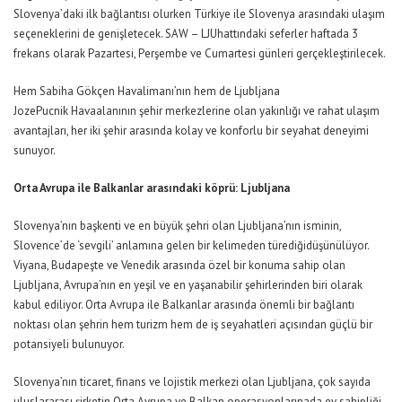
Slovenya’daki ilk bağlantısı
olurken
Türkiye ile Slovenya arasındaki ulaşım
seçeneklerini
de
genişlet
ecek.
SAW –
LJU
hattındaki seferler haftada
3
frekans olarak
Pazartesi, Perşembe
ve
Cumartesi
günleri gerçekleştirilecek.
Hem Sabiha Gökçen Havalimanı’nın hem de
Ljubljana
Joze
Pucnik
Havaalanının şehir merkezlerine olan yakınlığı ve rahat ulaşım
avantajları
,
her iki şehir arasında kolay ve konforlu bir seyahat deneyimi
sunuyor.
Orta Avrupa ile Balkanlar arasında
ki
köprü
:
Ljubljana
Slovenya’nın başkenti ve en büyük şehri
olan Ljubljana’nın i
sminin,
Slovence’de
‘
sevgili
’
anlamına gelen bir kelimeden türediği
düşünülüyor.
Viyana, Budapeşte ve Venedik arasında
özel
bir konuma
sahip olan
Ljubljana
,
Avrupa’nın en yeşil ve en yaşanabilir şehirlerinden biri olarak
kabul edili
yo
r. Orta Avrupa ile Balkanlar arasında önemli bir bağlantı
noktası olan şehr
in
hem turizm hem de iş seyahatleri açısından güçlü bir
potansiyel
i bulunuyor.
Slovenya’nın ticaret, finans ve lojistik merkezi olan Ljubljana, çok sayıda
uluslararası şirketin Orta Avrupa ve Balkan operasyonlarına
da
ev sahipliği