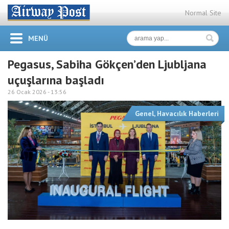
Normal Site
MENÜ
Pegasus, Sabiha Gökçen’den Ljubljana
uçuşlarına başladı
26 Ocak 2026 -
13:56
Genel
,
Havacılık Haberleri