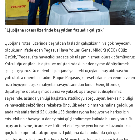
“
Ljubljana
rotası üzerinde beş yıldan fazladır çalıştık”
Ljubljana
rotası üzerinde beş yıldan fazla
dır çalıştıklarını
ve çok heyecanlı
olduklarını
ifade eden
Pegasus Hava Yolları Genel Müdürü (CEO) Güliz
Öztürk
,
“
Pegasus’ta havacılığı sadece bir ulaşım hizmeti olarak
görmüyoruz.
Yolculuğu erişilebilir, dijital ve müşteri odaklı bir deneyime dönüştürmek
için çalışıyoruz. Bu nedenle Ljubljana’ya direkt uçuşların başlatılması bu
yolculukta önemli bir adım. Bugün Pegasus, küresel olarak en verimli ve en
hızlı büyüyen düşük maliyetli havayollarından
biridir.
Genç filomuz,
dijitalleşme odaklı iş modelimiz ve yüksek operasyonel disiplinimiz
sayesinde, aslında yeniliği başlatan, statükoyu sorgulayan,
herkesin bildiği
ve havacılık sektöründe rekabete öncülük eden bir marka haline geldik. Şu
anda misafirlerimizi 55 ülkede 158 destinasyona bağlıyor ve herkes için
erişilebilir bir havayolu deneyimini güçlendirmeye katkıda bulunuyoruz.
Bu
uçuşları turizme, ticarete ve kültürel etkileşime yeni bir ivme kazandıracak
güçlü bir köprü olarak görüyoruz. Ljubljana
da İstanbul da
çok güzel
şehirler. Hem
Türk turistler
hem de
Sloven turistler için
bu yeni hat
iyi bir