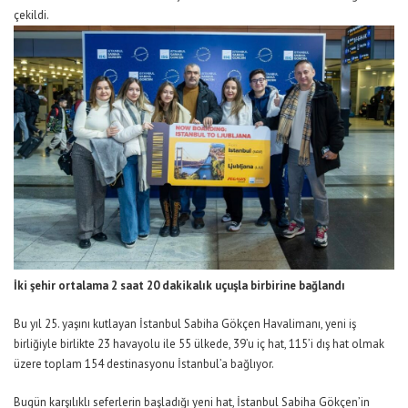
çekildi.
İki şehir ortalama 2 saat 2
0 dakikalık uçuşla birbirine bağlan
d
ı
Bu yıl 25. yaşını kutlayan İstanbul Sabiha Gökçen Havalimanı, yeni iş
birliğiyle birlikte
23 havayolu ile 5
5
ülkede, 39’u iç hat, 115’i dış hat olmak
üzere toplam 154
destinasyonu İstanbul’a bağlıyor.
Bugün karşılıklı seferlerin başladığı y
eni hat
,
İstanbul Sabiha Gökçen
’in