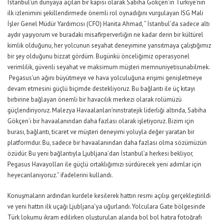
İstanbul’un dünyaya açılan
bir
kapısı olarak Sabiha G
ökçen’in
Türkiye’nin
ilk izlenimini şekillendirmede önemli rol oyn
adığını vurgulaya
n
ISG Mali
İşler Genel Müdür Yardımcısı (CFO)
Hanita
Ahmad
,
“
İ
stanbul’da sadece altı
aydır yaşıyorum ve buradaki misafirperverliğin ne kadar derin bir kültürel
kimlik olduğunu, her yolcunun
seyahat deneyimine
yansıtmaya çalıştığımız
bir şey olduğunu bizzat gördüm.
B
ugünkü önceliğimiz operasyonel
verimlilik, güven
li seyahat
ve
maksimum müşteri memnuniyeti
sunabilmek.
Pegasus’un ağını büyütmeye ve hava yolculuğuna erişimi genişletmeye
devam etmesini
güçlü biçimde
destekliyoruz.
Bu bağlantı ile ü
ç kıtayı
birbirine bağlayan önemli bir havacılık merkezi olarak rolümüzü
güçlendiriyoruz. Malezya
Havaalanları’nın
stratejik liderliği altında, Sabiha
Gö
kçen’i b
ir havaalanından daha fazlası olarak işletiyoruz. Bizim için
burası, bağlantı, ticaret ve müşteri deneyimi yoluyla değer yaratan bir
platformdur. Bu, sadece bir havaalanından daha fazlası olma sözümüzün
özüdür.
Bu yeni bağlantıyla
Ljubljana’dan İstanbul’a herkesi
bekliyor,
Pegasus Havayolları ile güçlü ortaklığımızı sü
rdürecek yeni adımlar için
heyecanlanıyoruz.”
ifadelerini kullandı.
Konuşmaların ardından kurdele kesilerek hattın
resmi
açılışı gerçekleştirildi
ve
y
eni hattın ilk uçağı
Ljubljana
’ya uğurlandı. Yolcular
a
Gate
bölgesinde
Türk lokumu i
kram edilirken
oluşturulan alanda bol bol hatıra fotoğrafı