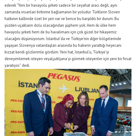
ederek
“
Y
eni bir havayolu şirketi sadece bir seyahat aracı değil, aynı
zamanda insanları birbirine bağlamanın bir yoludur. Türklerin Sloven
halkının kalbinde özel bir yeri var ve bence bu karşılıklı bir durum. Bu
yüzden uçakların dolu olacağından şüphem yok.
H
em iki ülke hem
havayolu şirketi hem de bu havalimanı için çok güzel bir hikayemiz
olacağını düşünüyorum. İstanbul’da ve Türkiye’nin diğer bölgelerinde
yaşayan Sloven
ya
vatandaşları arasında
bu
haberin
yarattığı heyecanı
bizzat kendi gözlerimle
gördüm. Yeni hat,
İstanbul’u
,
Türkiye’yi
deneyimlemek isteyen ve
ya
Ljubljana
’
yı görmek
isteyen
ler
için yeni bir fırsat
yaratıyor.
” dedi.