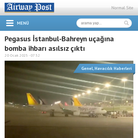
Normal Site
MENÜ
Pegasus İstanbul-Bahreyn uçağına
bomba ihbarı asılsız çıktı
20 Ocak 2025 -
07:52
Genel
,
Havacılık Haberleri