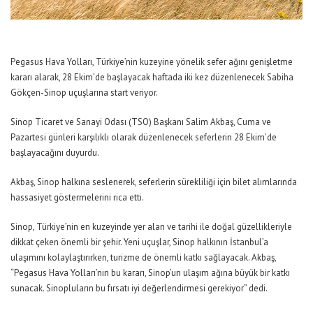
Pegasus Hava Yolları, Türkiye’nin kuzeyine yönelik sefer ağını genişletme
kararı alarak, 28 Ekim’de başlayacak haftada iki kez düzenlenecek Sabiha
Gökçen-Sinop uçuşlarına start veriyor.
Sinop Ticaret ve Sanayi Odası (TSO) Başkanı Salim Akbaş, Cuma ve
Pazartesi günleri karşılıklı olarak düzenlenecek seferlerin 28 Ekim’de
başlayacağını duyurdu.
Akbaş, Sinop halkına seslenerek, seferlerin sürekliliği için bilet alımlarında
hassasiyet göstermelerini rica etti.
Sinop, Türkiye’nin en kuzeyinde yer alan ve tarihi ile doğal güzellikleriyle
dikkat çeken önemli bir şehir. Yeni uçuşlar, Sinop halkının İstanbul’a
ulaşımını kolaylaştırırken, turizme de önemli katkı sağlayacak. Akbaş,
“Pegasus Hava Yolları’nın bu kararı, Sinop’un ulaşım ağına büyük bir katkı
sunacak. Sinopluların bu fırsatı iyi değerlendirmesi gerekiyor” dedi.