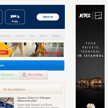
itene Ekle
Kayıt Ol
Giriş
Künye
İletişim
zda
 Manşetleri
Hava Radar
En Son Haberler
İspanya, İtalya’ya Schengen
ültimatonu çekti
Geçen hafta İspanya’nın Kuzey
Afrika’daki toprağı Ceuta’ya yaşana...