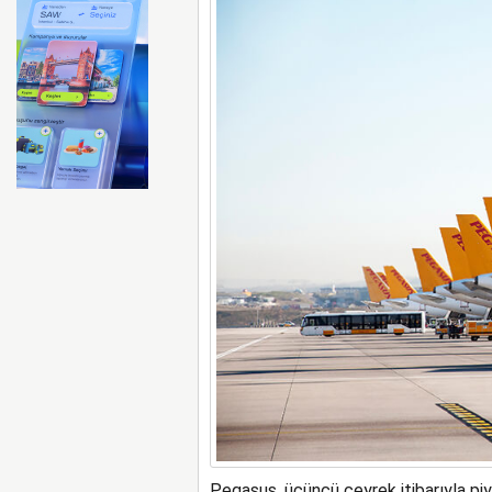
Emirates ile Arsenal sözleş
Pegasus, üçüncü çeyrek itibarıyla piy