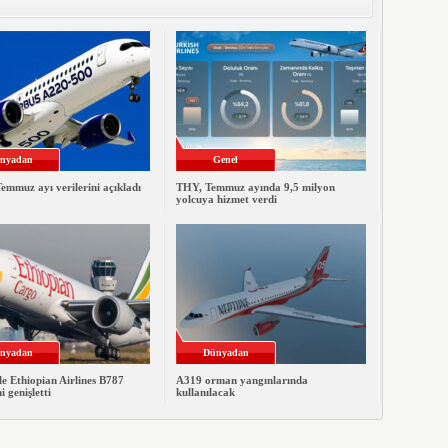
nyadan
Genel
emmuz ayı verilerini açıkladı
THY, Temmuz ayında 9,5 milyon
yolcuya hizmet verdi
nyadan
Dünyadan
le Ethiopian Airlines B787
A319 orman yangınlarında
ni genişletti
kullanılacak