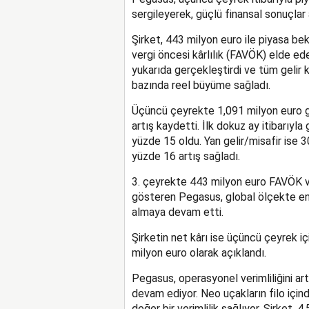
sergileyerek, güçlü finansal sonuçlar 
Şirket, 443 milyon euro ile piyasa be
vergi öncesi kârlılık (FAVÖK) elde ede
yukarıda gerçekleştirdi ve tüm gelir 
bazında reel büyüme sağladı.
Üçüncü çeyrekte 1,091 milyon euro gel
artış kaydetti. İlk dokuz ay itibarıyla
yüzde 15 oldu. Yan gelir/misafir ise
yüzde 16 artış sağladı.
3. çeyrekte 443 milyon euro FAVÖK v
gösteren Pegasus, global ölçekte en
almaya devam etti.
Şirketin net kârı ise üçüncü çeyrek iç
milyon euro olarak açıklandı.
Pegasus, operasyonel verimliliğini a
devam ediyor. Neo uçakların filo için
değer bir verimlilik sağlıyor. Şirket, 