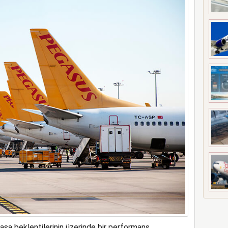
meyi 2033 yılına uzattı
asa beklentilerinin üzerinde bir performans