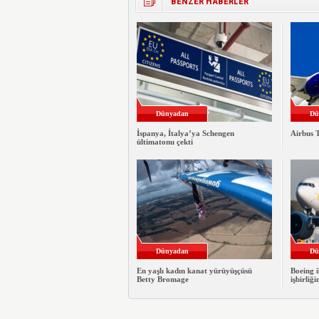
BENZER HABERLER
Dünyadan
Dü
İspanya, İtalya’ya Schengen
Airbus T
ültimatonu çekti
Dünyadan
Dü
En yaşlı kadın kanat yürüyüşçüsü
Boeing i
Betty Bromage
işbirliği