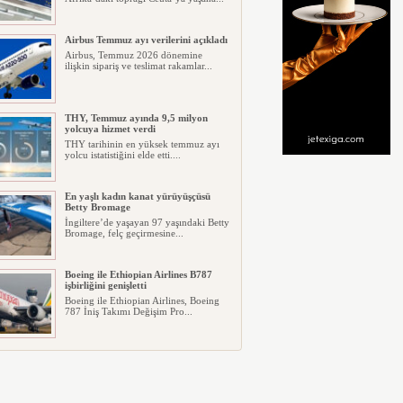
Airbus Temmuz ayı verilerini açıkladı
Airbus, Temmuz 2026 dönemine
ilişkin sipariş ve teslimat rakamlar...
THY, Temmuz ayında 9,5 milyon
yolcuya hizmet verdi
THY tarihinin en yüksek temmuz ayı
yolcu istatistiğini elde etti....
En yaşlı kadın kanat yürüyüşçüsü
Betty Bromage
İngiltere’de yaşayan 97 yaşındaki Betty
Bromage, felç geçirmesine...
Boeing ile Ethiopian Airlines B787
işbirliğini genişletti
Boeing ile Ethiopian Airlines, Boeing
787 İniş Takımı Değişim Pro...
A319 orman yangınlarında
kullanılacak
ABD merkezli havadan yangın
söndürme şirketi Neptune Aviation
Ser...