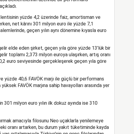
açıkladı.
klentisinin yüzde 4,2 üzerinde faiz, amortisman ve
rken, net kârını 301 milyon euro ile yüzde 7,1
kalemlerinde, geçen yılın aynı dönemine kıyasla euro
ir elde eden şirket, geçen yıla göre yüzde 13’lük bir
 gelir toplamı 2,373 milyon euroya ulaşırken, artış oranı
 30,2 euro seviyesinde gerçekleşerek geçen yıla göre
e yüzde 40,6 FAVÖK marjı ile güçlü bir performans
 yüksek FAVÖK marjına sahip havayolları arasında yer
in 301 milyon euro yılın ilk dokuz ayında ise 310
rtırmak amacıyla filosunu Neo uçaklarla yenilemeye
deki oranı artarken, bu durum yakıt tüketiminde kayda
4,5 yaş ortalamasıyla Türkiye’nin en genç filolarından