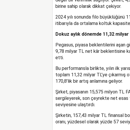
birine sahip olarak dikkat çekiyor.
2024 yılı sonunda filo büyüklüğünü 
itibarıyla da ortalama koltuk kapasit
Dokuz aylık dönemde 11,32 milyar l
Pegasus, piyasa beklentilerini aşan gü
9,78 milyar TL net kâr beklentisine k
etti.
Bu performansla birlikte, yılın ilk ya
toplam 11,32 milyar TL’ye çıkarmış o
170,8’lik bir artış anlamına geliyor.
Şirket, piyasanın 15,575 milyon TL F
sergileyerek, son çeyrekte net esas f
seviyesine ulaştırdı.
Şirketin, 157,43 milyar TL finansal bo
oranı, yüzdesel olarak yüzde 57 sevi