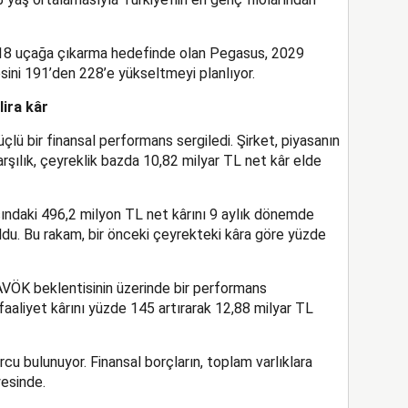
118 uçağa çıkarma hedefinde olan Pegasus, 2029
esini 191’den 228’e yükseltmeyi planlıyor.
ira kâr
çlü bir finansal performans sergiledi. Şirket, piyasanın
arşılık, çeyreklik bazda 10,82 milyar TL net kâr elde
rısındaki 496,2 milyon TL net kârını 9 aylık dönemde
ldu. Bu rakam, bir önceki çeyrekteki kâra göre yüzde
AVÖK beklentisinin üzerinde bir performans
aaliyet kârını yüzde 145 artırarak 12,88 milyar TL
rcu bulunuyor. Finansal borçların, toplam varlıklara
yesinde.