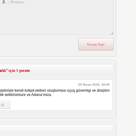
aldı
” için 1 yorum
25 Nisan 2026, 18:49
ipliniyle kendi kokpit ekibini oluşturması uçuş güvenligi ve disiplini
ilik sektörümüze ve Adana’miza..
0