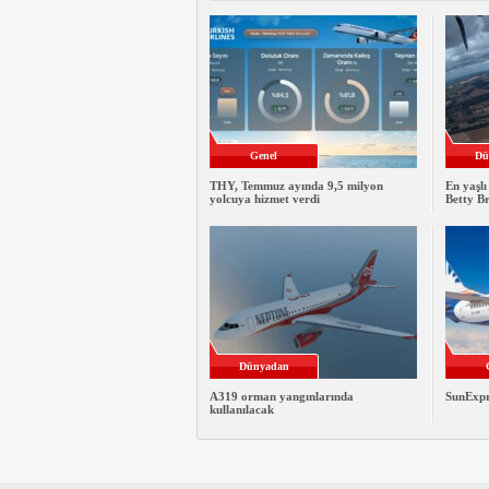
Genel
Dü
THY, Temmuz ayında 9,5 milyon
En yaşlı
yolcuya hizmet verdi
Betty B
Dünyadan
A319 orman yangınlarında
SunExpre
kullanılacak