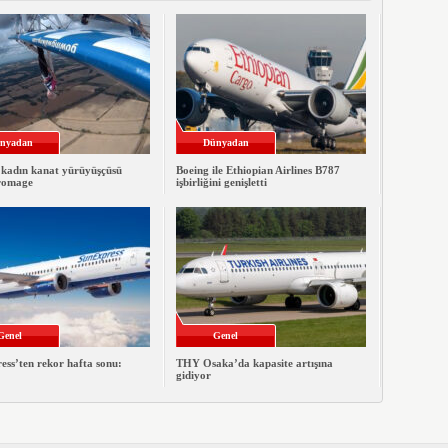
nyadan
Dünyadan
 kadın kanat yürüyüşçüsü
Boeing ile Ethiopian Airlines B787
romage
işbirliğini genişletti
Genel
Genel
ss’ten rekor hafta sonu:
THY Osaka’da kapasite artışına
gidiyor