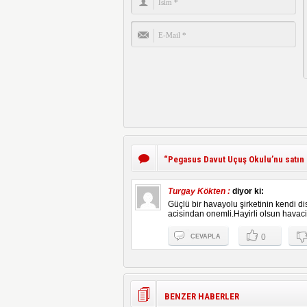
“
Pegasus Davut Uçuş Okulu’nu satın 
Turgay Kökten :
diyor ki:
Güçlü bir havayolu şirketinin kendi dis
acisindan onemli.Hayirli olsun havac
0
CEVAPLA
BENZER HABERLER