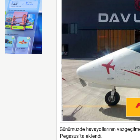
Ryanair kış sezonunda Fas’t
Günümüzde havayollarının vazgeçilmez
Pegasus’ta eklendi.