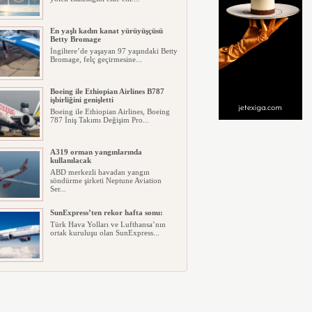
En yaşlı kadın kanat yürüyüşçüsü
Betty Bromage
İngiltere’de yaşayan 97 yaşındaki Betty
Bromage, felç geçirmesine...
Boeing ile Ethiopian Airlines B787
işbirliğini genişletti
Boeing ile Ethiopian Airlines, Boeing
787 İniş Takımı Değişim Pro...
A319 orman yangınlarında
kullanılacak
ABD merkezli havadan yangın
söndürme şirketi Neptune Aviation
Ser...
SunExpress’ten rekor hafta sonu:
Türk Hava Yolları ve Lufthansa’nın
ortak kuruluşu olan SunExpress...
THY Osaka’da kapasite artışına
gidiyor
Türk Hava Yolları, İstanbul–Osaka
Kansai hattında 2026 Eylül ayın...