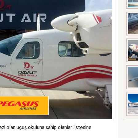
a rekor kapasite artıracak
i olan uçuş okuluna sahip olanlar listesine