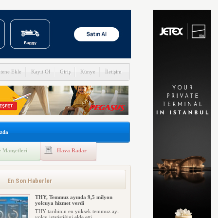
itene Ekle
Kayıt Ol
Giriş
Künye
İletişim
zda
 Manşetleri
Hava Radar
En Son Haberler
THY, Temmuz ayında 9,5 milyon
yolcuya hizmet verdi
THY tarihinin en yüksek temmuz ayı
yolcu istatistiğini elde etti....