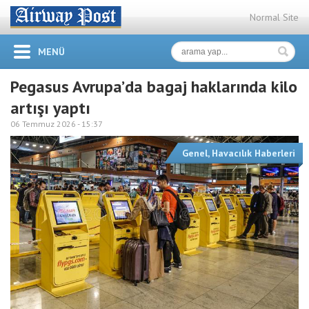
Normal Site
MENÜ
Pegasus Avrupa’da bagaj haklarında kilo
artışı yaptı
06 Temmuz 2026 -
15:37
Genel
,
Havacılık Haberleri