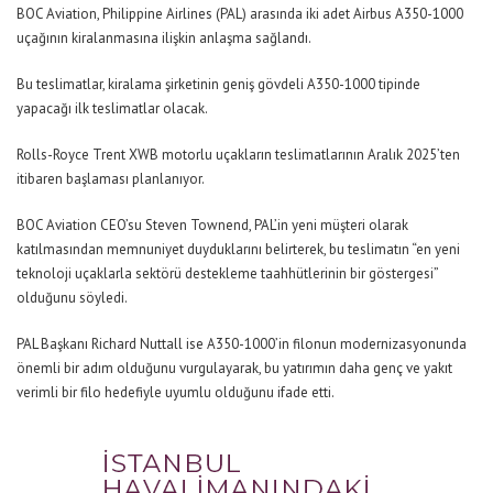
BOC Aviation, Philippine Airlines (PAL) arasında iki adet Airbus A350-1000
uçağının kiralanmasına ilişkin anlaşma sağlandı.
Bu teslimatlar, kiralama şirketinin geniş gövdeli A350-1000 tipinde
yapacağı ilk teslimatlar olacak.
Rolls-Royce Trent XWB motorlu uçakların teslimatlarının Aralık 2025’ten
itibaren başlaması planlanıyor.
BOC Aviation CEO’su Steven Townend, PAL’in yeni müşteri olarak
katılmasından memnuniyet duyduklarını belirterek, bu teslimatın “en yeni
teknoloji uçaklarla sektörü destekleme taahhütlerinin bir göstergesi”
olduğunu söyledi.
PAL Başkanı Richard Nuttall ise A350-1000’in filonun modernizasyonunda
önemli bir adım olduğunu vurgulayarak, bu yatırımın daha genç ve yakıt
verimli bir filo hedefiyle uyumlu olduğunu ifade etti.