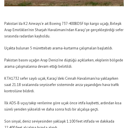
Pakistan’da K2 Airways’e ait Boeing 737-400BDSF tipi kargo uçağı, Birleşik
Arap Emirlikleri’nin Sharjah Havalimanı’ndan Karaçi’ye gerçekleştirdiği sefer
sırasında radardan kayboldu.
Uçakta bulunan 5 mürettebatı arama-kurtarma çalışmaları başlatıldı.
Pakistan basını uçağın Arap Denizi’ne düştüğü açıklarken, ekiplerin bölgede
arama çalışmalarına devam ettiği belirtildi.
KTA1732 sefer sayılı uçak, Karaçi’deki Cinnah Havalimanı’na yaklaşırken
saat 21.18 sıralarında seyrüsefer sisteminde arıza yaşandığını hava trafik
kontrolüne bildirdi.
İlk ADS-B uçuş takip verilerine göre uçak önce irtifa kaybetti, ardından kısa
süreli yeniden yükseldi ve daha sonra hızlı bir alçalışa geçti.
Son sinyal, deniz seviyesinden yaklaşık 1.100 feet irtifada ve dakikada
22.400 feet alçalma hızıyla alındı.