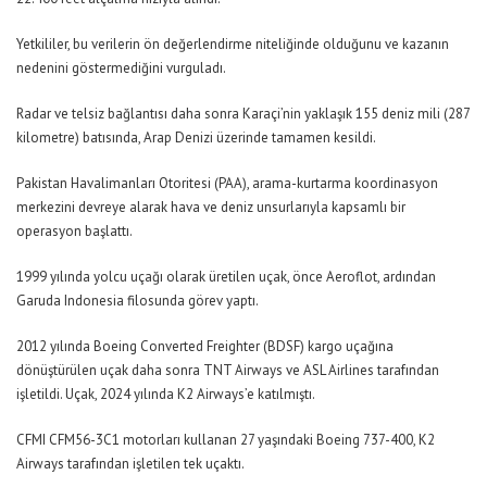
Yetkililer, bu verilerin ön değerlendirme niteliğinde olduğunu ve kazanın
nedenini göstermediğini vurguladı.
Radar ve telsiz bağlantısı daha sonra Karaçi’nin yaklaşık 155 deniz mili (287
kilometre) batısında, Arap Denizi üzerinde tamamen kesildi.
Pakistan Havalimanları Otoritesi (PAA), arama-kurtarma koordinasyon
merkezini devreye alarak hava ve deniz unsurlarıyla kapsamlı bir
operasyon başlattı.
1999 yılında yolcu uçağı olarak üretilen uçak, önce Aeroflot, ardından
Garuda Indonesia filosunda görev yaptı.
2012 yılında Boeing Converted Freighter (BDSF) kargo uçağına
dönüştürülen uçak daha sonra TNT Airways ve ASL Airlines tarafından
işletildi. Uçak, 2024 yılında K2 Airways’e katılmıştı.
CFMI CFM56-3C1 motorları kullanan 27 yaşındaki Boeing 737-400, K2
Airways tarafından işletilen tek uçaktı.