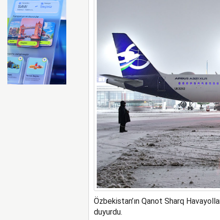
Minik misafirler Ercan Hav
Özbekistan’ın Qanot Sharq Havayolları
duyurdu.