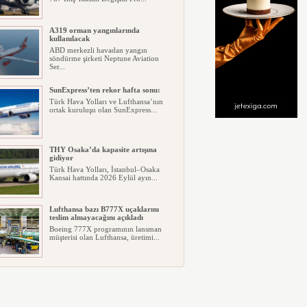
A319 orman yangınlarında
kullanılacak
ABD merkezli havadan yangın
söndürme şirketi Neptune Aviation
Ser...
SunExpress’ten rekor hafta sonu:
Türk Hava Yolları ve Lufthansa’nın
ortak kuruluşu olan SunExpress...
THY Osaka’da kapasite artışına
gidiyor
Türk Hava Yolları, İstanbul–Osaka
Kansai hattında 2026 Eylül ayın...
Lufthansa bazı B777X uçaklarını
teslim almayacağını açıkladı
Boeing 777X programının lansman
müşterisi olan Lufthansa, üretimi...
Emirates ile Arsenal sözleşmeyi 2033
yılına uzattı
Emirates ile Arsenal Futbol Kulübü,
dünya sporunun en uzun solukl...