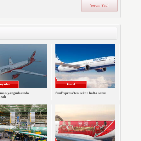
nyadan
Genel
man yangınlarında
SunExpress’ten rekor hafta sonu:
acak