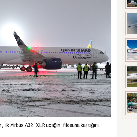
alimanı’nı gezdiler
, ilk Airbus A321XLR uçağını filosuna kattığını