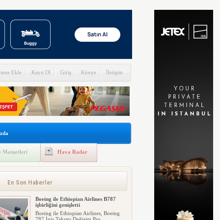
itene Ekle
Kayıt Ol
Giriş
Künye
İletişim
zda
 Manşetleri
Hava Radar
En Son Haberler
Boeing ile Ethiopian Airlines B787
işbirliğini genişletti
Boeing ile Ethiopian Airlines, Boeing
787 İniş Takımı Değişim Pro...