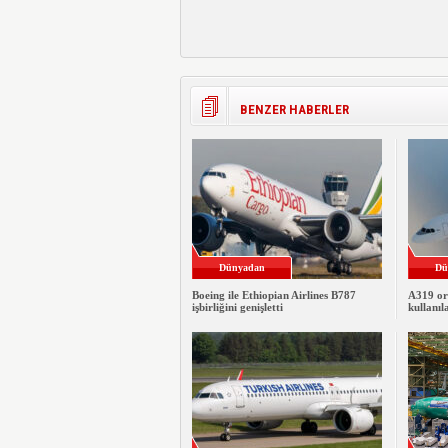
BENZER HABERLER
Dünyadan
Dü
Boeing ile Ethiopian Airlines B787
A319 or
işbirliğini genişletti
kullanıl