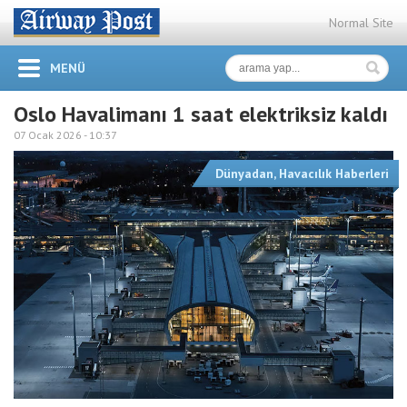
Normal Site
MENÜ
Oslo Havalimanı 1 saat elektriksiz kaldı
07 Ocak 2026 -
10:37
Dünyadan
,
Havacılık Haberleri