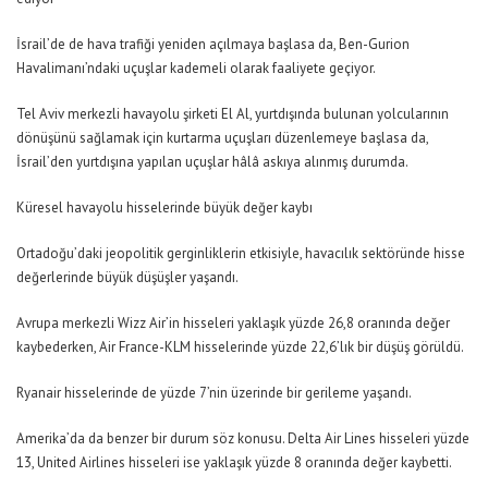
İsrail’de de hava trafiği yeniden açılmaya başlasa da, Ben-Gurion
Havalimanı’ndaki uçuşlar kademeli olarak faaliyete geçiyor.
Tel Aviv merkezli havayolu şirketi El Al, yurtdışında bulunan yolcularının
dönüşünü sağlamak için kurtarma uçuşları düzenlemeye başlasa da,
İsrail’den yurtdışına yapılan uçuşlar hâlâ askıya alınmış durumda.
Küresel havayolu hisselerinde büyük değer kaybı
Ortadoğu’daki jeopolitik gerginliklerin etkisiyle, havacılık sektöründe hisse
değerlerinde büyük düşüşler yaşandı.
Avrupa merkezli Wizz Air’in hisseleri yaklaşık yüzde 26,8 oranında değer
kaybederken, Air France-KLM hisselerinde yüzde 22,6’lık bir düşüş görüldü.
Ryanair hisselerinde de yüzde 7’nin üzerinde bir gerileme yaşandı.
Amerika’da da benzer bir durum söz konusu. Delta Air Lines hisseleri yüzde
13, United Airlines hisseleri ise yaklaşık yüzde 8 oranında değer kaybetti.