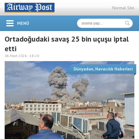
Normal Site
MENÜ
Ortadoğudaki savaş 25 bin uçuşu iptal
etti
06 Mart 2026 -
18:20
Dünyadan
,
Havacılık Haberleri