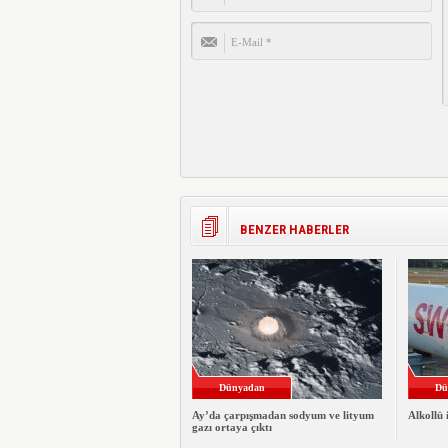
BENZER HABERLER
Dünyadan
Dü
Ay’da çarpışmadan sodyum ve lityum
Alkollü 
gazı ortaya çıktı