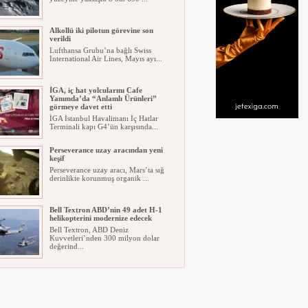
Alkollü iki pilotun görevine son
verildi
Lufthansa Grubu’na bağlı Swiss
International Air Lines, Mayıs ayı...
İGA, iç hat yolcularını Cafe
Yanımda’da “Anlamlı Ürünleri”
görmeye davet etti
İGA İstanbul Havalimanı İç Hatlar
Terminali kapı G4’ün karşısında...
Perseverance uzay aracından yeni
keşif
Perseverance uzay aracı, Mars’ta sığ
derinlikte korunmuş organik ...
Bell Textron ABD’nin 49 adet H-1
helikopterini modernize edecek
Bell Textron, ABD Deniz
Kuvvetleri’nden 300 milyon dolar
değerind...
Hitit Bilişim 500’de Sektörel Yazılım
Birincisi
Havacılık ve seyahat teknolojileri
alanında dünyanın en büyük şir...