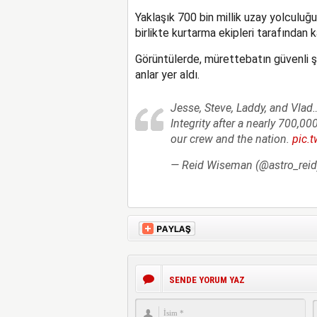
Yaklaşık 700 bin millik uzay yolculu
birlikte kurtarma ekipleri tarafından k
Görüntülerde, mürettebatın güvenli şe
anlar yer aldı.
Jesse, Steve, Laddy, and Vlad
Integrity after a nearly 700,00
our crew and the nation.
pic.
— Reid Wiseman (@astro_rei
SENDE YORUM YAZ