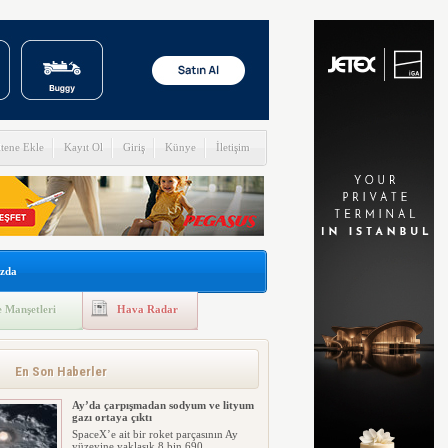
itene Ekle
Kayıt Ol
Giriş
Künye
İletişim
zda
 Manşetleri
Hava Radar
En Son Haberler
Ay’da çarpışmadan sodyum ve lityum
gazı ortaya çıktı
SpaceX’e ait bir roket parçasının Ay
yüzeyine yaklaşık 8 bin 690 ...