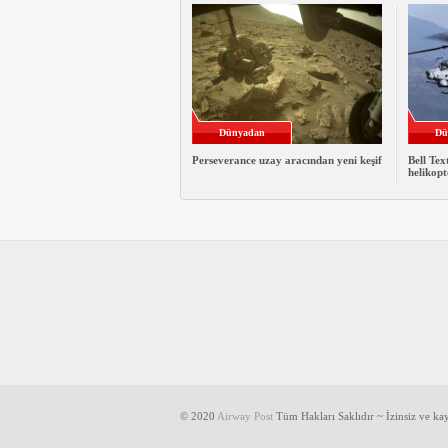
Dünyadan
Dü
Perseverance uzay aracından yeni keşif
Bell Te
helikopt
© 2020
Airway Post
Tüm Hakları Saklıdır ~ İzinsiz ve k