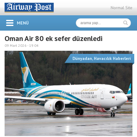
Normal Site
MENÜ
Oman Air 80 ek sefer düzenledi
09 Mart 2026 -
19:04
Dünyadan
,
Havacılık Haberleri