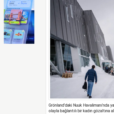
Ryanair kış sezonunda Fas’t
Grönland’daki Nuuk Havalimanı’nda yap
olayla bağlantılı bir kadın gözaltına al