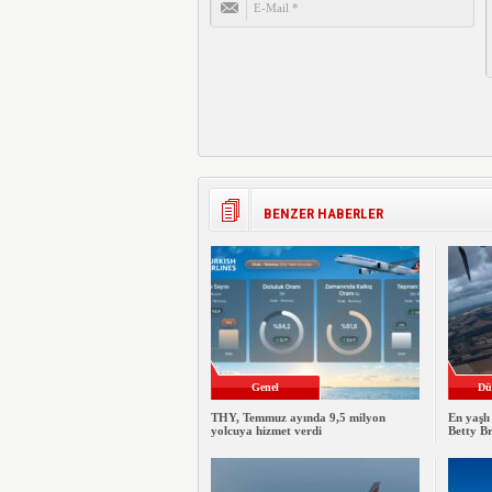
BENZER HABERLER
Genel
Dü
THY, Temmuz ayında 9,5 milyon
En yaşlı
yolcuya hizmet verdi
Betty B