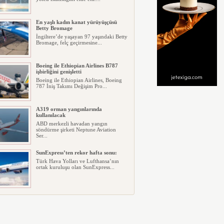
En yaşlı kadın kanat yürüyüşçüsü
Betty Bromage
İngiltere’de yaşayan 97 yaşındaki Betty
Bromage, felç geçirmesine...
Boeing ile Ethiopian Airlines B787
işbirliğini genişletti
Boeing ile Ethiopian Airlines, Boeing
787 İniş Takımı Değişim Pro...
A319 orman yangınlarında
kullanılacak
ABD merkezli havadan yangın
söndürme şirketi Neptune Aviation
Ser...
SunExpress’ten rekor hafta sonu:
Türk Hava Yolları ve Lufthansa’nın
ortak kuruluşu olan SunExpress...
THY Osaka’da kapasite artışına
gidiyor
Türk Hava Yolları, İstanbul–Osaka
Kansai hattında 2026 Eylül ayın...