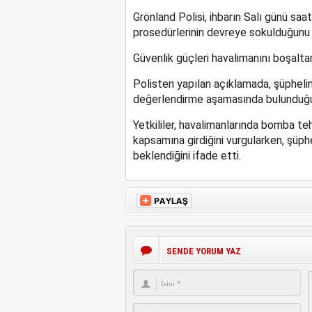
Grönland Polisi, ihbarın Salı günü saa
prosedürlerinin devreye sokulduğunu 
Güvenlik güçleri havalimanını boşaltar
Polisten yapılan açıklamada, şüpheli
değerlendirme aşamasında bulunduğun
Yetkililer, havalimanlarında bomba tehd
kapsamına girdiğini vurgularken, şüphe
beklendiğini ifade etti.
SENDE YORUM YAZ