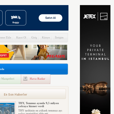
itene Ekle
Kayıt Ol
Giriş
Künye
İletişim
zda
 Manşetleri
Hava Radar
En Son Haberler
THY, Temmuz ayında 9,5 milyon
yolcuya hizmet verdi
THY tarihinin en yüksek temmuz ayı
yolcu istatistiğini elde etti....