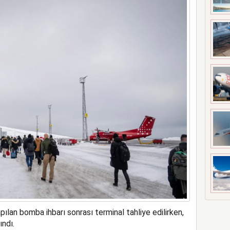
a rekor kapasite artıracak
ılan bomba ihbarı sonrası terminal tahliye edilirken,
ındı.