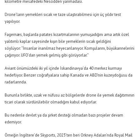
kilometre mesafedeki Nesodden yarımadası.
Drone’ların yemekleri sıcak ve taze ulaştırabilmesi için üç yıldır test
yapılıyor.
Fagernæs, başlarda patates kızartmalarının yumuşadığını ama artık özel
yalıtımlı kaplar sayesinde kışın bile yemeklerin sıcak geldiğini
söylüyor:
“İnsanlar inanılmaz heyecanlanıyor. Komşularını, büyükannelerini
çağırıyor. UFO’dan yemek gelmiş gibi görüyorlar.”
Aviant önümüzdeki iki yıl içinde İskandinavya’da 40 merkez kurmayı
hedefliyor. Benzer coğrafyalara sahip Kanada ve ABD’nin kuzeydoğusu da
radarlarında.
Bununla birlikte, uzak ve nüfusu az bölgelerde drone ile yemek dağıtımının
ticari olarak sürdürülebilir olmadığını kabul ediyorlar.
Bu nedenle devlet ya da şirket desteği olmadan bazı projeler devam
edemiyor.
Örneğin İngiltere’de Skyports, 2023’ten beri Orkney Adaları’nda Royal Mail