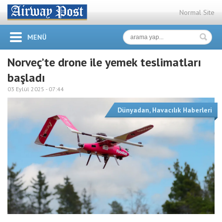
Normal Site
MENÜ
Norveç’te drone ile yemek teslimatları
başladı
03 Eylül 2025 -
07:44
Dünyadan
,
Havacılık Haberleri