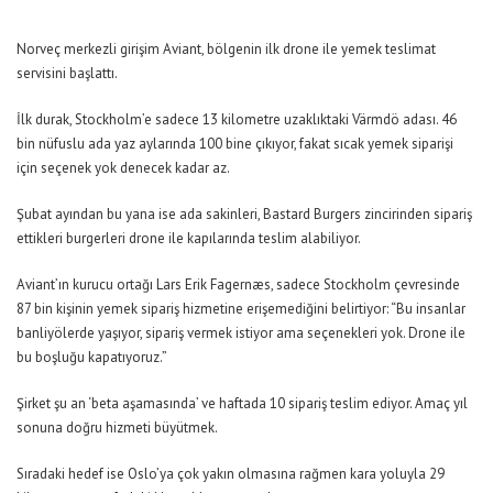
Norveç merkezli girişim Aviant, bölgenin ilk drone ile yemek teslimat
servisini başlattı.
İlk durak, Stockholm’e sadece 13 kilometre uzaklıktaki Värmdö adası. 46
bin nüfuslu ada yaz aylarında 100 bine çıkıyor, fakat sıcak yemek siparişi
için seçenek yok denecek kadar az.
Şubat ayından bu yana ise ada sakinleri, Bastard Burgers zincirinden sipariş
ettikleri burgerleri drone ile kapılarında teslim alabiliyor.
Aviant’ın kurucu ortağı Lars Erik Fagernæs, sadece Stockholm çevresinde
87 bin kişinin yemek sipariş hizmetine erişemediğini belirtiyor:
“Bu insanlar
banliyölerde yaşıyor, sipariş vermek istiyor ama seçenekleri yok. Drone ile
bu boşluğu kapatıyoruz.”
Şirket şu an ‘beta aşamasında’ ve haftada 10 sipariş teslim ediyor. Amaç yıl
sonuna doğru hizmeti büyütmek.
Sıradaki hedef ise Oslo’ya çok yakın olmasına rağmen kara yoluyla 29