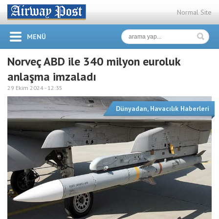
Normal Site
MENÜ
Norveç ABD ile 340 milyon euroluk
anlaşma imzaladı
29 Ekim 2024 -
12:35
Dünyadan
,
Havacılık Haberleri