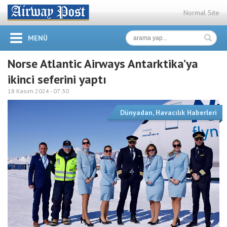
Normal Site
MENÜ
Norse Atlantic Airways Antarktika’ya
ikinci seferini yaptı
18 Kasım 2024 -
07:30
Dünyadan
,
Havacılık Haberleri