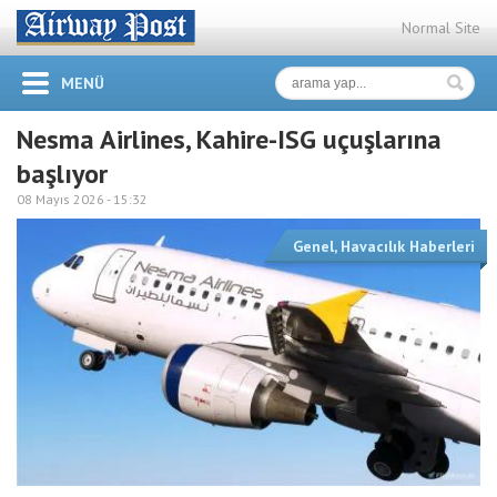
Normal Site
MENÜ
Nesma Airlines, Kahire-ISG uçuşlarına
başlıyor
08 Mayıs 2026 -
15:32
Genel
,
Havacılık Haberleri