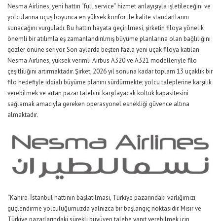
Nesma Airlines, yeni hattın “full service” hizmet anlayışıyla işletileceğini ve
yolcularına uçuş boyunca en yüksek konfor ile kalite standartlarını
sunacağını vurguladı. Bu hattın hayata geçirilmesi, şirketin filoya yönelik
önemli bir atılımla eş zamanlandırılmış büyüme planlarına olan bağlılığını
gözler önüne seriyor. Son aylarda beşten fazla yeni uçak filoya katılan
Nesma Airlines, yüksek verimli Airbus A320 ve A321 modelleriyle filo
çeşitliliğini artırmaktadır. Şirket, 2026 yıl sonuna kadar toplam 13 uçaklık bir
filo hedefiyle iddialı büyüme planını sürdürmekte; yolcu taleplerine karşılık
verebilmek ve artan pazar talebini karşılayacak koltuk kapasitesini
sağlamak amacıyla gereken operasyonel esnekliği güvence altına
almaktadır.
“Kahire-İstanbul hattının başlatılması, Türkiye pazarındaki varlığımızı
güçlendirme yolculuğumuzda yalnızca bir başlangıç noktasıdır. Mısır ve
Türkiye pazarlarındaki sürekli büyüyen talebe yanıt verebilmek için