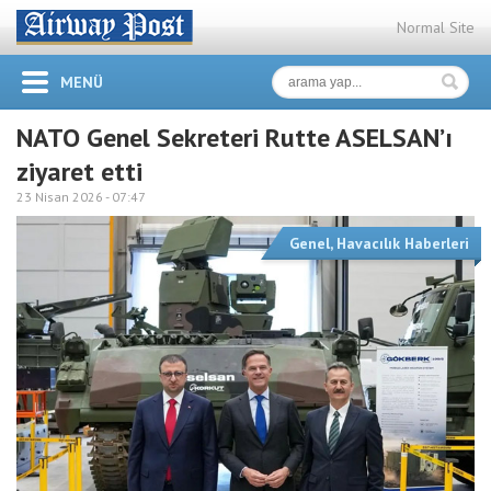
Normal Site
MENÜ
NATO Genel Sekreteri Rutte ASELSAN’ı
ziyaret etti
23 Nisan 2026 -
07:47
Genel
,
Havacılık Haberleri