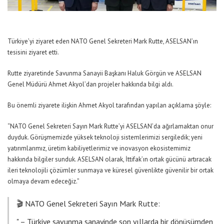
Türkiye’yi ziyaret eden NATO Genel Sekreteri Mark Rutte, ASELSAN’ın
tesisini ziyaret etti.
Rutte ziyaretinde Savunma Sanayii Başkanı Haluk Görgün ve ASELSAN
Genel Müdürü Ahmet Akyol’dan projeler hakkında bilgi aldı.
Bu önemli ziyarete ilişkin Ahmet Akyol tarafından yapılan açıklama şöyle:
“NATO Genel Sekreteri Sayın Mark Rutte’yi ASELSAN’da ağırlamaktan onur
duyduk. Görüşmemizde yüksek teknoloji sistemlerimizi sergiledik; yeni
yatırımlarımız, üretim kabiliyetlerimiz ve inovasyon ekosistemimiz
hakkında bilgiler sunduk. ASELSAN olarak, İttifak’ın ortak gücünü artıracak
ileri teknolojili çözümler sunmaya ve küresel güvenlikte güvenilir bir ortak
olmaya devam edeceğiz.”
🎬 NATO Genel Sekreteri Sayın Mark Rutte:
" – Türkiye savunma sanayinde son yıllarda bir dönüşümden