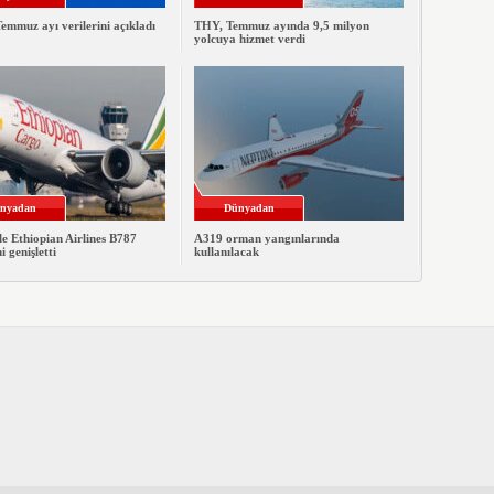
emmuz ayı verilerini açıkladı
THY, Temmuz ayında 9,5 milyon
yolcuya hizmet verdi
nyadan
Dünyadan
le Ethiopian Airlines B787
A319 orman yangınlarında
ni genişletti
kullanılacak