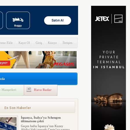
itene Ekle
Kayıt Ol
Giriş
Künye
İletişim
zda
 Manşetleri
Hava Radar
En Son Haberler
İspanya, İtalya’ya Schengen
ültimatonu çekti
Geçen hafta İspanya’nın Kuzey
Afrika’daki toprağı Ceuta’ya yaşana...