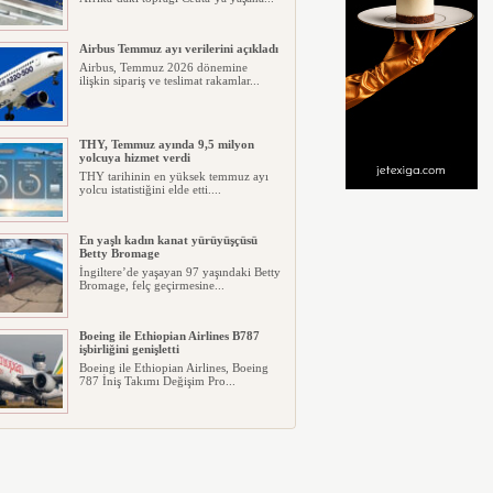
Airbus Temmuz ayı verilerini açıkladı
Airbus, Temmuz 2026 dönemine
ilişkin sipariş ve teslimat rakamlar...
THY, Temmuz ayında 9,5 milyon
yolcuya hizmet verdi
THY tarihinin en yüksek temmuz ayı
yolcu istatistiğini elde etti....
En yaşlı kadın kanat yürüyüşçüsü
Betty Bromage
İngiltere’de yaşayan 97 yaşındaki Betty
Bromage, felç geçirmesine...
Boeing ile Ethiopian Airlines B787
işbirliğini genişletti
Boeing ile Ethiopian Airlines, Boeing
787 İniş Takımı Değişim Pro...
A319 orman yangınlarında
kullanılacak
ABD merkezli havadan yangın
söndürme şirketi Neptune Aviation
Ser...