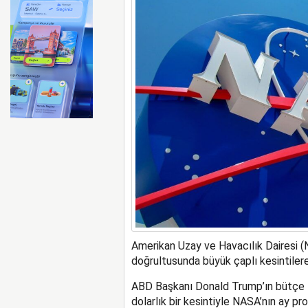
Emirates ile Arsenal sözleş
Amerikan Uzay ve Havacılık Dairesi (
doğrultusunda büyük çaplı kesintilere 
ABD Başkanı Donald Trump’ın bütçe te
dolarlık bir kesintiyle NASA’nın ay pr