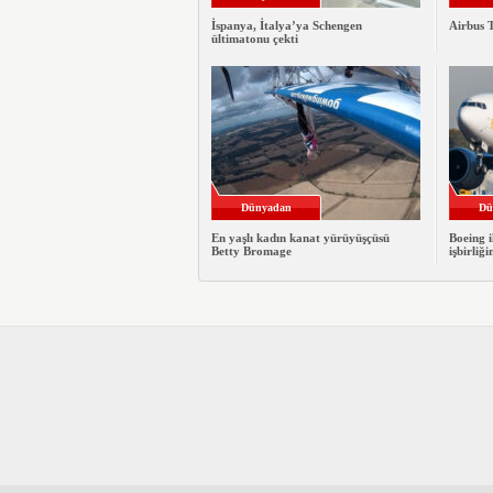
İspanya, İtalya’ya Schengen
Airbus T
ültimatonu çekti
Dünyadan
Dü
En yaşlı kadın kanat yürüyüşçüsü
Boeing i
Betty Bromage
işbirliği