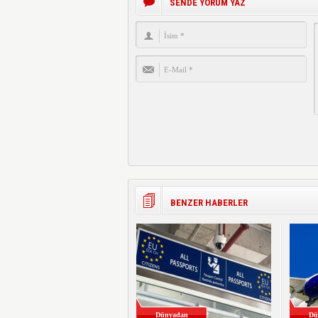
SENDE YORUM YAZ
BENZER HABERLER
Dünyadan
Dü