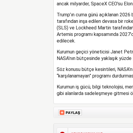
ancak milyarder, SpaceX CEO’su Elon 
Trump’ın cuma günü açıklanan 2026 
tarafından inşa edilen devasa bir ro
(SLS) ve Lockheed Martin tarafından 
Artemis programı kapsamında 2027’de
edilecek.
Kurumun geçici yöneticisi Janet Petro
NASA’nın bütçesinde yaklaşık yüzde 25’l
Söz konusu bütçe kesintileri, NASA’nı
“karşılanamayan” programı durdurmasın
Kurumun iş gücü, bilgi teknolojisi, m
gibi alanlarda sadeleşmeye gitmesi ö