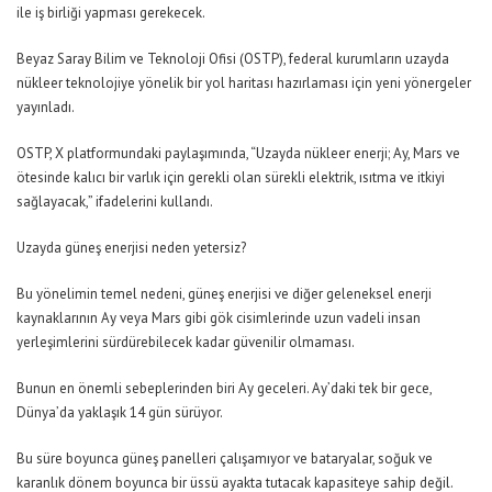
ile iş birliği yapması gerekecek.
Beyaz Saray Bilim ve Teknoloji Ofisi (OSTP), federal kurumların uzayda
nükleer teknolojiye yönelik bir yol haritası hazırlaması için yeni yönergeler
yayınladı.
OSTP, X platformundaki paylaşımında, “Uzayda nükleer enerji; Ay, Mars ve
ötesinde kalıcı bir varlık için gerekli olan sürekli elektrik, ısıtma ve itkiyi
sağlayacak,” ifadelerini kullandı.
Uzayda güneş enerjisi neden yetersiz?
Bu yönelimin temel nedeni, güneş enerjisi ve diğer geleneksel enerji
kaynaklarının Ay veya Mars gibi gök cisimlerinde uzun vadeli insan
yerleşimlerini sürdürebilecek kadar güvenilir olmaması.
Bunun en önemli sebeplerinden biri Ay geceleri. Ay’daki tek bir gece,
Dünya’da yaklaşık 14 gün sürüyor.
Bu süre boyunca güneş panelleri çalışamıyor ve bataryalar, soğuk ve
karanlık dönem boyunca bir üssü ayakta tutacak kapasiteye sahip değil.