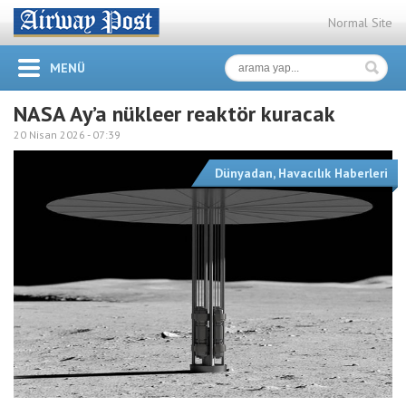
Normal Site
MENÜ
NASA Ay’a nükleer reaktör kuracak
20 Nisan 2026 -
07:39
Dünyadan
,
Havacılık Haberleri