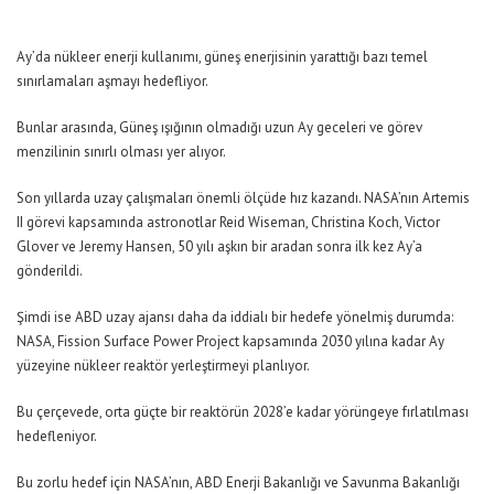
Ay’da nükleer enerji kullanımı, güneş enerjisinin yarattığı bazı temel
sınırlamaları aşmayı hedefliyor.
Bunlar arasında, Güneş ışığının olmadığı uzun Ay geceleri ve görev
menzilinin sınırlı olması yer alıyor.
Son yıllarda uzay çalışmaları önemli ölçüde hız kazandı. NASA’nın Artemis
II görevi kapsamında astronotlar Reid Wiseman, Christina Koch, Victor
Glover ve Jeremy Hansen, 50 yılı aşkın bir aradan sonra ilk kez Ay’a
gönderildi.
Şimdi ise ABD uzay ajansı daha da iddialı bir hedefe yönelmiş durumda:
NASA, Fission Surface Power Project kapsamında 2030 yılına kadar Ay
yüzeyine nükleer reaktör yerleştirmeyi planlıyor.
Bu çerçevede, orta güçte bir reaktörün 2028’e kadar yörüngeye fırlatılması
hedefleniyor.
Bu zorlu hedef için NASA’nın, ABD Enerji Bakanlığı ve Savunma Bakanlığı