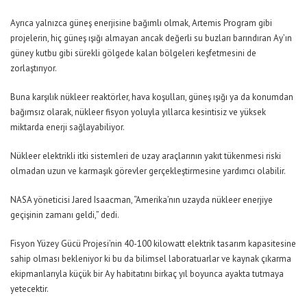
Ayrıca yalnızca güneş enerjisine bağımlı olmak, Artemis Program gibi
projelerin, hiç güneş ışığı almayan ancak değerli su buzları barındıran Ay’ın
güney kutbu gibi sürekli gölgede kalan bölgeleri keşfetmesini de
zorlaştırıyor.
Buna karşılık nükleer reaktörler, hava koşulları, güneş ışığı ya da konumdan
bağımsız olarak, nükleer fisyon yoluyla yıllarca kesintisiz ve yüksek
miktarda enerji sağlayabiliyor.
Nükleer elektrikli itki sistemleri de uzay araçlarının yakıt tükenmesi riski
olmadan uzun ve karmaşık görevler gerçekleştirmesine yardımcı olabilir.
NASA yöneticisi Jared Isaacman,
“Amerika’nın uzayda nükleer enerjiye
geçişinin zamanı geldi,”
dedi.
Fisyon Yüzey Gücü Projesi’nin 40-100 kilowatt elektrik tasarım kapasitesine
sahip olması bekleniyor ki bu da bilimsel laboratuarlar ve kaynak çıkarma
ekipmanlarıyla küçük bir Ay habitatını birkaç yıl boyunca ayakta tutmaya
yetecektir.