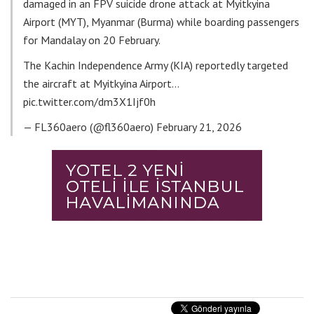
damaged in an FPV suicide drone attack at Myitkyina
Airport (MYT), Myanmar (Burma) while boarding passengers
for Mandalay on 20 February.
The Kachin Independence Army (KIA) reportedly targeted
the aircraft at Myitkyina Airport…
pic.twitter.com/dm3X1Ijf0h
— FL360aero (@fl360aero)
February 21, 2026