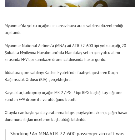
Myanmar’da yolcu uçağına insansız hava aracı saldırısı düzenlendiği
açıklandı.
Myanmar National Airlines’a (MNA) ait ATR 72-600 tipi yolcu uçağı, 20
Şubat’ta Myitkyina Havalimanı’nda Mandalay seferi için yolcu alımı
sırasında FPV tipi kamikaze drone saldırısında hasar gördü.
İddialara göre saldırıyı Kachin Eyaleti’nde faaliyet gösteren Kaçin
Bağımsızlık Ordusu (KIA) gerçekleştirdi.
Kaynaklar, turboprop uçağın MR-2 / PG-7 tipi RPG başlığı taşıdığı öne
sürülen FPV drone ile vurulduğunu belirtti.
Olayda can kaybı ya da yaralanma bilgisi paylaşılmazken, uçağın hasar
durumuna ilişkin inceleme başlatıldığı bildirildi.
Shocking ! An MNA ATR-72-600 passenger aircraft was