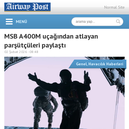
Normal Site
MENÜ
MSB A400M uçağından atlayan
parşütçüleri paylaştı
02 Şubat 2026 -
08:48
Genel
,
Havacılık Haberleri