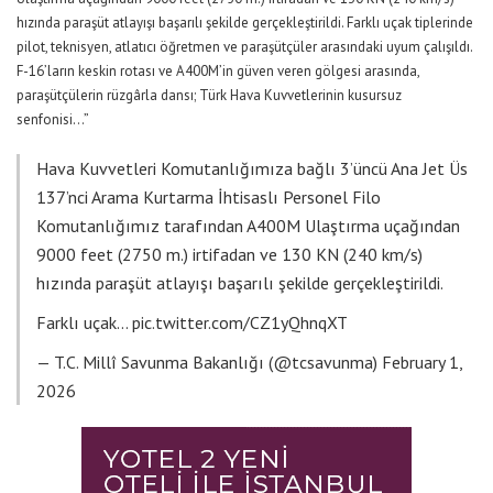
hızında paraşüt atlayışı başarılı şekilde gerçekleştirildi. Farklı uçak tiplerinde
pilot, teknisyen, atlatıcı öğretmen ve paraşütçüler arasındaki uyum çalışıldı.
F-16’ların keskin rotası ve A400M’in güven veren gölgesi arasında,
paraşütçülerin rüzgârla dansı; Türk Hava Kuvvetlerinin kusursuz
senfonisi…”
Hava Kuvvetleri Komutanlığımıza bağlı 3’üncü Ana Jet Üs
137’nci Arama Kurtarma İhtisaslı Personel Filo
Komutanlığımız tarafından A400M Ulaştırma uçağından
9000 feet (2750 m.) irtifadan ve 130 KN (240 km/s)
hızında paraşüt atlayışı başarılı şekilde gerçekleştirildi.
Farklı uçak…
pic.twitter.com/CZ1yQhnqXT
— T.C. Millî Savunma Bakanlığı (@tcsavunma)
February 1,
2026