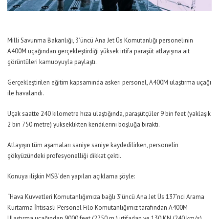
Milli Savunma Bakanlığı, 3’üncü Ana Jet Üs Komutanlığı personelinin
A400M uçağından gerçekleştirdiği yüksek irtifa paraşüt atlayışına ait
görüntüleri kamuoyuyla paylaştı.
Gerçekleştirilen eğitim kapsamında askeri personel, A400M ulaştırma uçağı
ile havalandı.
Uçak saatte 240 kilometre hıza ulaştığında, paraşütçüler 9 bin feet (yaklaşık
2 bin 750 metre) yükseklikten kendilerini boşluğa bıraktı.
Atlayışın tüm aşamaları saniye saniye kaydedilirken, personelin
gökyüzündeki profesyonelliği dikkat çekti.
Konuya ilişkin MSB’den yapılan açıklama şöyle:
“Hava Kuvvetleri Komutanlığımıza bağlı 3’üncü Ana Jet Üs 137’nci Arama
Kurtarma İhtisaslı Personel Filo Komutanlığımız tarafından A400M
Ulaştırma uçağından 9000 feet (2750 m.) irtifadan ve 130 KN (240 km/s)