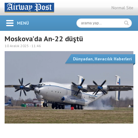
Normal Site
MENÜ
Moskova’da An-22 düştü
10 Aralık 2025 -
11:46
Dünyadan
,
Havacılık Haberleri